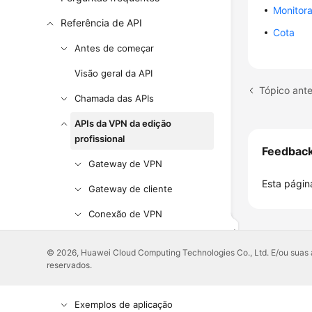
Monitor
Referência de API
Cota
Antes de começar
Visão geral da API
Tópico ante
Chamada das APIs
APIs da VPN da edição
profissional
Feedbac
Gateway de VPN
Esta página
Gateway de cliente
Conexão de VPN
Monitoramento de conexão
© 2026, Huawei Cloud Computing Technologies Co., Ltd. E/ou suas af
de VPN
reservados.
Cota
Exemplos de aplicação