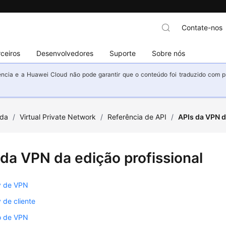
Contate-nos
ceiros
Desenvolvedores
Suporte
Sobre nós
ncia e a Huawei Cloud não pode garantir que o conteúdo foi traduzido com prec
uda
/
Virtual Private Network
/
Referência de API
/
APIs da VPN d
 da VPN da edição profissional
y de VPN
 de cliente
o de VPN