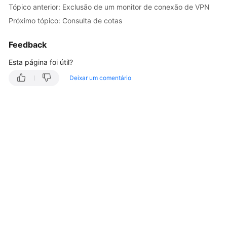
Tópico anterior: Exclusão de um monitor de conexão de VPN
Guia
Próximo tópico: Consulta de cotas
de
usuário
Feedback
Perguntas
Esta página foi útil?
frequentes
Deixar um comentário
Referência
de
API
Antes
de
começar
Visão
geral
da
API