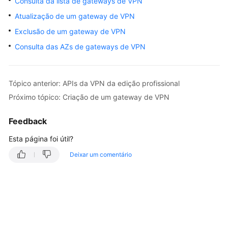
Consulta da lista de gateways de VPN
Guia
Atualização de um gateway de VPN
de
Exclusão de um gateway de VPN
usuário
Consulta das AZs de gateways de VPN
Perguntas
frequentes
Tópico anterior: APIs da VPN da edição profissional
Referência
Próximo tópico: Criação de um gateway de VPN
de
API
Feedback
Esta página foi útil?
Antes
de
Deixar um comentário
começar
Visão
geral
da
API