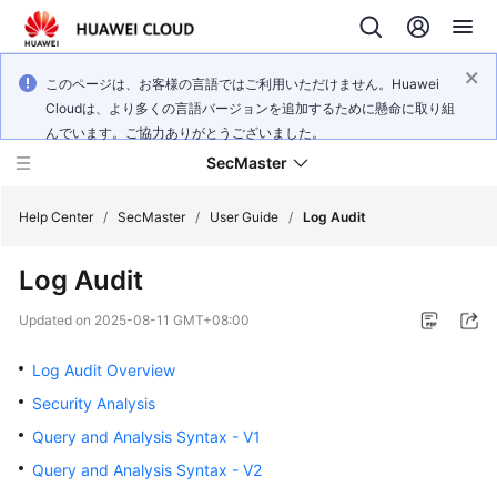
このページは、お客様の言語ではご利用いただけません。Huawei
Cloudは、より多くの言語バージョンを追加するために懸命に取り組
んでいます。ご協力ありがとうございました。
SecMaster
Help Center
/
SecMaster
/
User Guide
/
Log Audit
Log Audit
What's
New
Updated on
2025-08-11 GMT+08:00
Technology
Log Audit Overview
Poster
Security Analysis
Query and Analysis Syntax - V1
Service
Overview
Query and Analysis Syntax - V2