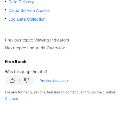
Data Delivery
Billing
Cloud Service Access
Getting
Log Data Collection
Started
User
Previous topic: Viewing Indicators
Guide
Next topic: Log Audit Overview
Best
Feedback
Practices
Was this page helpful?
API
Provide feedback
Reference
For any further questions, feel free to contact us through the chatbot.
FAQs
Chatbot
More
Documents
Videos