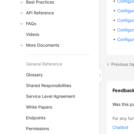
Configur
Best Practices
Configu
API Reference
Configu
FAQs
Configur
Videos
Configur
More Documents
General Reference
Previous to
Glossary
Shared Responsibilities
Feedbac
Service Level Agreement
Was this p
White Papers
Endpoints
For any fur
Chatbot
Permissions