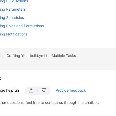
ing Build Actions
ring Parameters
ring Schedules
ing Roles and Permissions
ing Notifications
pic: Crafting Your build.yml for Multiple Tasks
k
age helpful?
Provide feedback
ther questions, feel free to contact us through the chatbot.