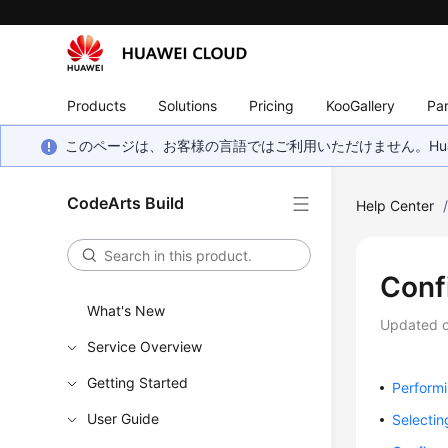
Products
Solutions
Pricing
KooGallery
Par
このページは、お客様の言語ではご利用いただけません。Hua
CodeArts Build
Help Center
Conf
What's New
Updated 
Service Overview
Getting Started
Performi
User Guide
Selectin