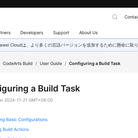
Contac
tners
Developers
Support
About Us
wei Cloudは、より多くの言語バージョンを追加するために懸命に
/
CodeArts Build
/
User Guide
/
Configuring a Build Task
iguring a Build Task
on
2024-11-21 GMT+08:00
ng Basic Configurations
g Build Actions