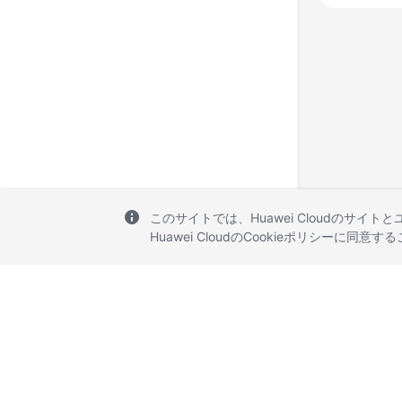
このサイトでは、Huawei Cloudのサイト
Huawei CloudのCookieポリシーに同意
© 2026, Huawei Cloud Computing Technologies Co., Ltd. and/or its affi