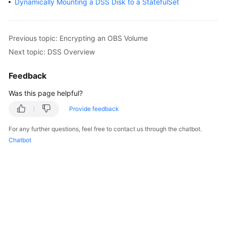
Dynamically Mounting a DSS Disk to a StatefulSet
Overview
Billing
Previous topic: Encrypting an OBS Volume
Next topic: DSS Overview
Kubernetes
Basics
Feedback
Getting
Was this page helpful?
Started
Provide feedback
User
For any further questions, feel free to contact us through the chatbot.
Guide
Chatbot
Best
Practices
API
Reference