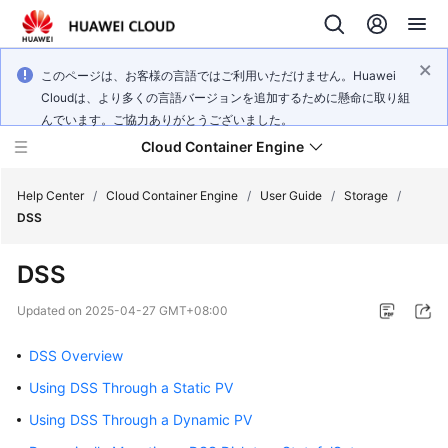
このページは、お客様の言語ではご利用いただけません。Huawei
Cloudは、より多くの言語バージョンを追加するために懸命に取り組
んでいます。ご協力ありがとうございました。
Cloud Container Engine
Help Center
/
Cloud Container Engine
/
User Guide
/
Storage
/
DSS
DSS
What's
Updated on
2025-04-27 GMT+08:00
New
DSS Overview
Product
Using DSS Through a Static PV
Bulletin
Using DSS Through a Dynamic PV
Service