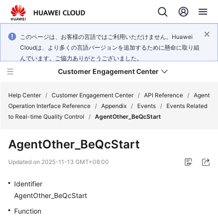
このページは、お客様の言語ではご利用いただけません。Huawei
Cloudは、より多くの言語バージョンを追加するために懸命に取り組
んでいます。ご協力ありがとうございました。
Customer Engagement Center
Help Center
/
Customer Engagement Center
/
API Reference
/
Agent
Operation Interface Reference
/
Appendix
/
Events
/
Events Related
to Real-time Quality Control
/
AgentOther_BeQcStart
Service
Overview
AgentOther_BeQcStart
Getting
Updated on
2025-11-13 GMT+08:00
Started
Identifier
User
AgentOther_BeQcStart
Guide
Function