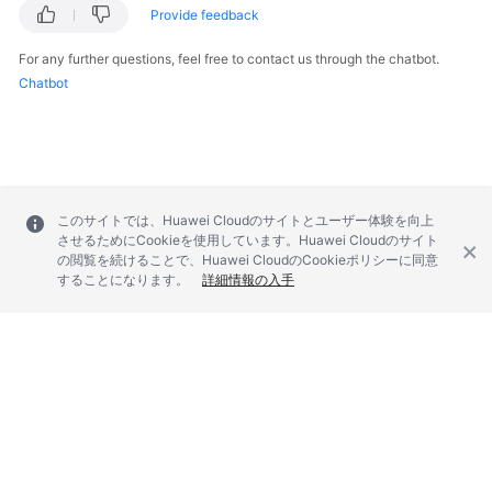
Provide feedback
Service
Level
For any further questions, feel free to contact us through the chatbot.
Agreement
Chatbot
White
Papers
Endpoints
このサイトでは、Huawei Cloudのサイトとユーザー体験を向上
Permissions
させるためにCookieを使用しています。Huawei Cloudのサイト
の閲覧を続けることで、Huawei CloudのCookieポリシーに同意
することになります。
詳細情報の入手
© 2026, Huawei Cloud Computing Technologies Co., Ltd. and/or its
affiliates. All rights reserved.