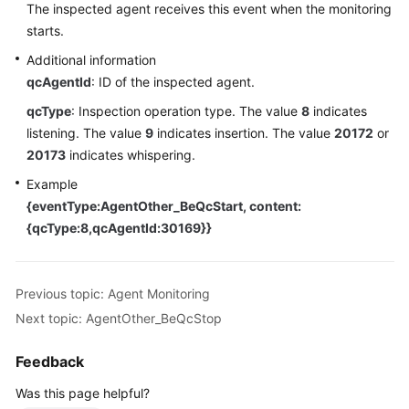
The inspected agent receives this event when the monitoring
Price
starts.
Details
Additional information
Developer
qcAgentId
: ID of the inspected agent.
Guide
qcType
: Inspection operation type. The value
8
indicates
listening. The value
9
indicates insertion. The value
20172
or
API
20173
indicates whispering.
Reference
Example
FAQs
{eventType:AgentOther_BeQcStart, content:
{qcType:8,qcAgentId:30169}}
General
Reference
Previous topic: Agent Monitoring
Next topic: AgentOther_BeQcStop
Glossary
Feedback
Shared
Responsibilities
Was this page helpful?