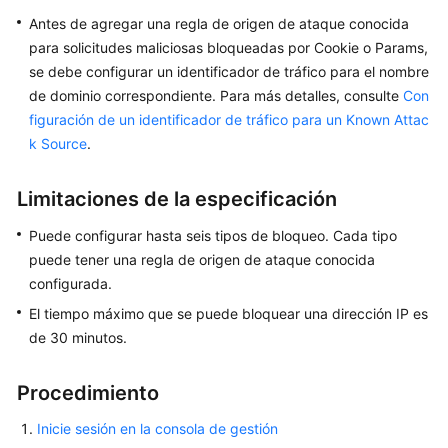
direcciones
Antes de agregar una regla de origen de ataque conocida
IP
para solicitudes maliciosas bloqueadas por Cookie o Params,
se debe configurar un identificador de tráfico para el nombre
Configuración
de dominio correspondiente. Para más detalles, consulte
Con
de
figuración de un identificador de tráfico para un Known Attac
regla
k Source
.
Guía
Limitaciones de la especificación
de
configuración
Puede configurar hasta seis tipos de bloqueo. Cada tipo
puede tener una regla de origen de ataque conocida
Configuración
configurada.
de
El tiempo máximo que se puede bloquear una dirección IP es
reglas
básicas
de 30 minutos.
de
protección
Procedimiento
web
Inicie sesión en la consola de gestión
Configuración