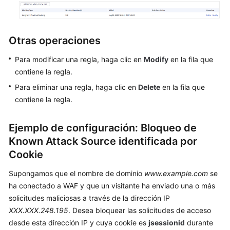
de
las
reglas
de
Otras operaciones
anti-
Para modificar una regla, haga clic en
Modify
en la fila que
crawler
contiene la regla.
Configuración
Para eliminar una regla, haga clic en
Delete
en la fila que
de
contiene la regla.
una
regla
Ejemplo de configuración: Bloqueo de
de
Known Attack Source identificada por
prevención
de
Cookie
fugas
Supongamos que el nombre de dominio
www.example.com
se
de
información
ha conectado a WAF y que un visitante ha enviado una o más
solicitudes maliciosas a través de la dirección IP
Configuración
XXX.XXX.248.195
. Desea bloquear las solicitudes de acceso
de
desde esta dirección IP y cuya cookie es
jsessionid
durante