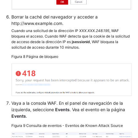
Gestión
Borrar la caché del navegador y acceder a
de
http://www.example.com.
permisos
Cuando una solicitud de la dirección IP
XXX.XXX.248.195
, WAF
bloquea el acceso. Cuando WAF detecta que la cookie de la solicitud
Operaciones
de acceso desde la dirección IP es
jsessionid
, WAF bloquea la
clave
solicitud de acceso durante 10 minutos.
registradas
Figura 8
Página de bloqueo
por
CTS
Monitoreo
Referencia
de
Vaya a la consola WAF. En el panel de navegación de la
la
izquierda, seleccione
Events
. Vea el evento en la página
API
Events
.
Figura 9
Consulta de eventos - Eventos de Known Attack Source
Preguntas
frecuentes