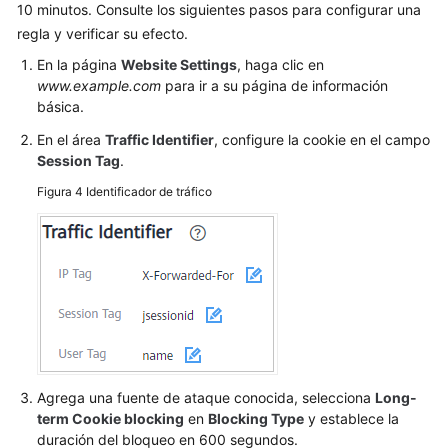
una
10 minutos. Consulte los siguientes pasos para configurar una
regla
regla y verificar su efecto.
de
En la página
Website Settings
, haga clic en
enmascaramiento
www.example.com
para ir a su página de información
de
básica.
falsa
alarma
En el área
Traffic Identifier
, configure la cookie en el campo
Session Tag
.
Configuración
Figura 4
Identificador de tráfico
de
una
regla
de
enmascaramiento
de
datos
Panel
Agrega una fuente de ataque conocida, selecciona
Long-
term Cookie blocking
en
Blocking Type
y establece la
Gestión
duración del bloqueo en 600 segundos.
de