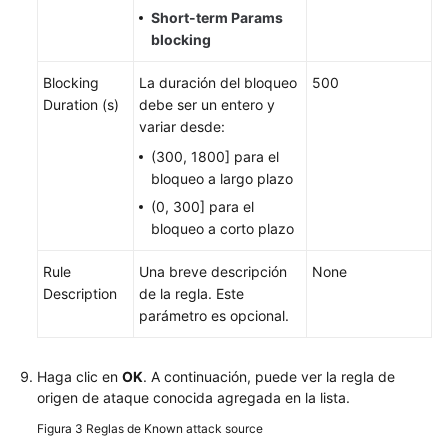
regla
Short-term Params
de
blocking
control
de
Blocking
La duración del bloqueo
500
acceso
Duration (s)
debe ser un entero y
de
variar desde:
geolocalización
(300, 1800] para el
bloqueo a largo plazo
Configuración
(0, 300] para el
de
bloqueo a corto plazo
una
Regla
Rule
Una breve descripción
None
de
Description
de la regla. Este
protección
parámetro es opcional.
contra
manipulaciones
de
Haga clic en
OK
. A continuación, puede ver la regla de
Web
origen de ataque conocida agregada en la lista.
Figura 3
Reglas de Known attack source
Configuración