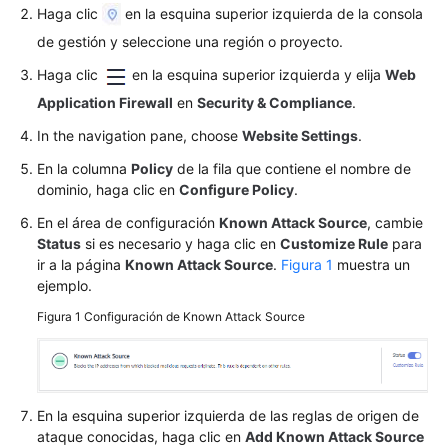
Haga clic
en la esquina superior izquierda de la consola
del
de gestión y seleccione una región o proyecto.
control
de
Haga clic
en la esquina superior izquierda y elija
Web
acceso
Application Firewall
en
Security & Compliance
.
inteligente
In the navigation pane, choose
Website Settings
.
Configuración
En la columna
Policy
de la fila que contiene el nombre de
de
dominio, haga clic en
Configure Policy
.
una
regla
En el área de configuración
Known Attack Source
, cambie
Status
de
si es necesario y haga clic en
Customize Rule
para
ir a la página
Known Attack Source
.
Figura 1
muestra un
protección
ejemplo.
contra
ataques
Figura 1
Configuración de Known Attack Source
de
CC
Configuración
En la esquina superior izquierda de las reglas de origen de
de
ataque conocidas, haga clic en
Add Known Attack Source
una