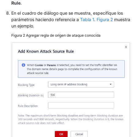
Rule
.
regla
de
En el cuadro de diálogo que se muestra, especifique los
protección
parámetros haciendo referencia a
Tabla 1
.
Figura 2
muestra
precisa
un ejemplo.
Figura 2
Agregar regla de origen de ataque conocida
Adición
de
una
tabla
de
referencia
Configuración
de
una
lista
negra
o
una
regla