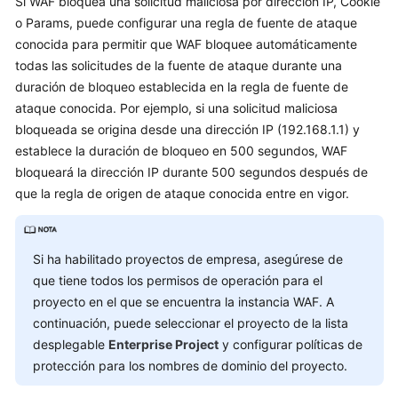
Si WAF bloquea una solicitud maliciosa por dirección IP, Cookie
Guía
o Params, puede configurar una regla de fuente de ataque
del
conocida para permitir que WAF bloquee automáticamente
usuario
todas las solicitudes de la fuente de ataque durante una
duración de bloqueo establecida en la regla de fuente de
Descripción
ataque conocida. Por ejemplo, si una solicitud maliciosa
general
bloqueada se origina desde una dirección IP (192.168.1.1) y
establece la duración de bloqueo en 500 segundos, WAF
Compra
bloqueará la dirección IP durante 500 segundos después de
de
que la regla de origen de ataque conocida entre en vigor.
WAF
Habilitación
Si ha habilitado proyectos de empresa, asegúrese de
de
que tiene todos los permisos de operación para el
la
proyecto en el que se encuentra la instancia WAF. A
protección
WAF
continuación, puede seleccionar el proyecto de la lista
desplegable
Enterprise Project
y configurar políticas de
Gestión
protección para los nombres de dominio del proyecto.
de