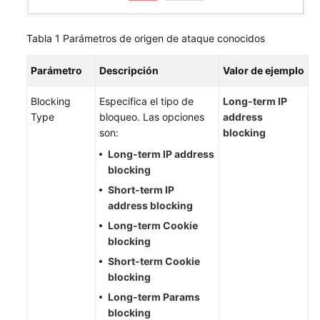
de
lista
Tabla 1
Parámetros de origen de ataque conocidos
blanca
de
Parámetro
Descripción
Valor de ejemplo
direcciones
IP
Blocking
Especifica el tipo de
Long-term IP
Type
bloqueo. Las opciones
address
Configuración
son:
blocking
de
una
Long-term IP address
regla
blocking
de
Short-term IP
origen
address blocking
de
Long-term Cookie
ataque
blocking
conocida
Short-term Cookie
blocking
Configuración
de
Long-term Params
una
blocking