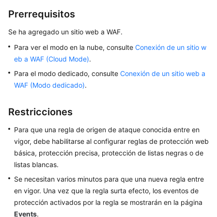
nombres
Prerrequisitos
de
dominio
Se ha agregado un sitio web a WAF.
de
sitios
Para ver el modo en la nube, consulte
Conexión de un sitio w
web
eb a WAF (Cloud Mode)
.
Para el modo dedicado, consulte
Conexión de un sitio web a
Gestión
WAF (Modo dedicado)
.
de
certificados
Restricciones
Gestión
Para que una regla de origen de ataque conocida entre en
de
vigor, debe habilitarse al configurar reglas de protección web
grupos
básica, protección precisa, protección de listas negras o de
de
listas
listas blancas.
negras
Se necesitan varios minutos para que una nueva regla entre
y
en vigor. Una vez que la regla surta efecto, los eventos de
listas
protección activados por la regla se mostrarán en la página
blancas
Events
.
de