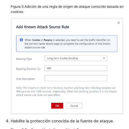
Eventos
Figura 5
Adición de una regla de origen de ataque conocido basada en
cookies
Habilitación
de
LTS
para
el
registro
de
WAF
Habilitación
de
notificaciones
de
alarma
Gestión
Habilite la protección conocida de la fuente de ataque.
de
políticas