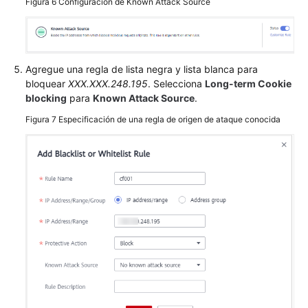
Figura 6
Configuración de Known Attack Source
Gestión
del
motor
Agregue una regla de lista negra y lista blanca para
WAF
bloquear
XXX.XXX.248.195
. Selecciona
Long-term Cookie
dedicado
blocking
para
Known Attack Source
.
Figura 7
Especificación de una regla de origen de ataque conocida
Visualización
de
los
detalles
de
productos
Gestión
de
Proyectos
y
Proyectos
Empresariales