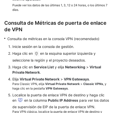
Puede ver los datos de las últimas 1, 3, 12 o 24 horas, o los últimos 7
de
días.
permisos
Consulta de Métricas de puerta de enlace
Cuotas
de VPN
Preguntas
Consulta de métricas en la consola VPN (recomendado)
frecuentes
Inicie sesión en la consola de gestión.
Referencia
Haga clic en
en la esquina superior izquierda y
de
seleccione la región y el proyecto deseados.
la
Haga clic en
Service List
y elija
Networking
>
Virtual
API
Private Network
.
Actualmente,
Elija
Virtual Private Network
>
VPN Gateways
.
el
Para Classic VPN, elija
Virtual Private Network
>
Classic VPNs
, y
haga clic en la pestaña
VPN Gateways
.
contenido
no
Localice la puerta de enlace VPN de destino y haga clic
en
en la columna
Public IP Address
para ver los datos
está
disponible
de supervisión de EIP de la puerta de enlace VPN.
en
Para VPN clásica, localice la puerta de enlace VPN de destino y