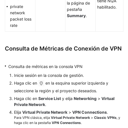
tiene NQA
la página de
private
habilitado.
pestaña
Classic
network
Summary
.
VPN
packet loss
1.1
rate
Gestión
de
conexiones
Consulta de Métricas de Conexión de VPN
Gestión
de
Consulta de métricas en la consola VPN
Classic
Inicie sesión en la consola de gestión.
VPN
1.0
Haga clic en
en la esquina superior izquierda y
seleccione la región y el proyecto deseados.
Monitoreo
Haga clic en
Service List
y elija
Networking
>
Virtual
Private Network
.
Monitoreo
Elija
Virtual Private Network
>
VPN Connections
.
de
Para VPN clásica, elija
Virtual Private Network
>
Classic VPNs
, y
VPN
haga clic en la pestaña
VPN Connections
.