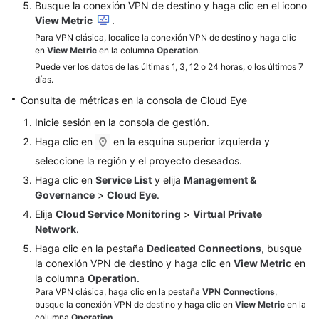
Busque la conexión VPN de destino y haga clic en el icono
Métricas
View Metric
.
Para VPN clásica, localice la conexión VPN de destino y haga clic
Visualización
en
View Metric
en la columna
Operation
.
de
Puede ver los datos de las últimas 1, 3, 12 o 24 horas, o los últimos 7
las
días.
métricas
Consulta de métricas en la consola de Cloud Eye
Inicie sesión en la consola de gestión.
Creación
Haga clic en
en la esquina superior izquierda y
de
reglas
seleccione la región y el proyecto deseados.
de
Haga clic en
Service List
y elija
Management &
alarma
Governance
>
Cloud Eye
.
Elija
Cloud Service Monitoring
>
Virtual Private
Operaciones
Network
.
clave
Haga clic en la pestaña
Dedicated Connections
, busque
registradas
la conexión VPN de destino y haga clic en
View Metric
en
por
la columna
Operation
.
CTS
Para VPN clásica, haga clic en la pestaña
VPN Connections
,
busque la conexión VPN de destino y haga clic en
View Metric
en la
columna
Operation
.
Gestión