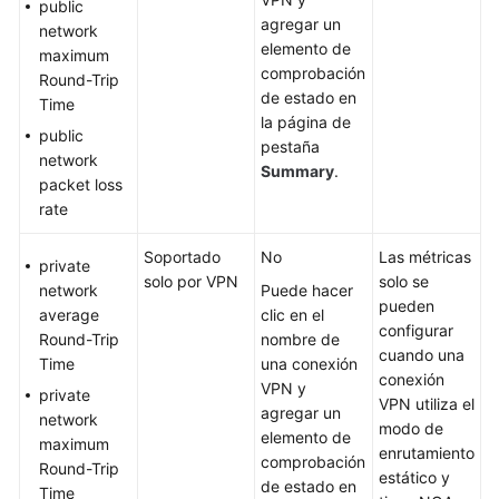
puerta
public
agregar un
de
network
elemento de
enlace
maximum
comprobación
del
Round-Trip
de estado en
cliente
Time
la página de
public
pestaña
Gestión
network
Summary
.
de
packet loss
conexiones
rate
VPN
Soportado
No
Las métricas
private
Gestión
solo por VPN
solo se
network
Puede hacer
de
pueden
average
clic en el
la
configurar
Round-Trip
nombre de
puerta
cuando una
Time
una conexión
de
conexión
VPN y
private
enlace
VPN utiliza el
agregar un
network
de
modo de
elemento de
maximum
Classic
enrutamiento
comprobación
Round-Trip
VPN
estático y
de estado en
Time
1.1