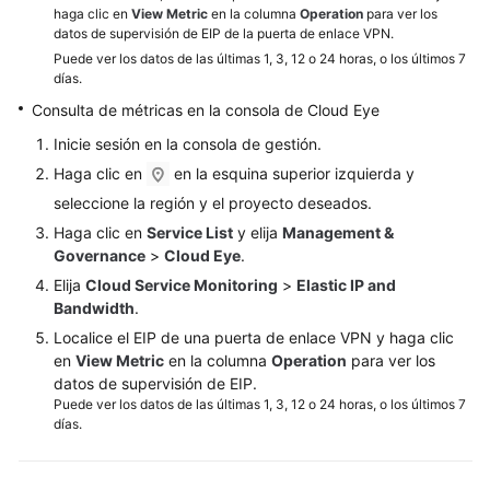
haga clic en
View Metric
en la columna
Operation
para ver los
el
datos de supervisión de EIP de la puerta de enlace VPN.
idioma
Puede ver los datos de las últimas 1, 3, 12 o 24 horas, o los últimos 7
seleccionado.
días.
Sugerimos
Consulta de métricas en la consola de Cloud Eye
consultar
la
Inicie sesión en la consola de gestión.
versión
Haga clic en
en la esquina superior izquierda y
en
seleccione la región y el proyecto deseados.
inglés.
Haga clic en
Service List
y elija
Management &
What's
Governance
>
Cloud Eye
.
New
Elija
Cloud Service Monitoring
>
Elastic IP and
Bandwidth
.
Billing
Localice el EIP de una puerta de enlace VPN y haga clic
en
View Metric
en la columna
Operation
para ver los
Administrator
datos de supervisión de EIP.
Guide
Puede ver los datos de las últimas 1, 3, 12 o 24 horas, o los últimos 7
días.
Best
Practices