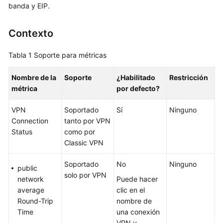
banda y EIP.
Guía
del
Contexto
usuario
Tabla 1
Soporte para métricas
Guía
de
Nombre de la
Soporte
¿Habilitado
Restricción
usuario
métrica
por defecto?
Gestión
VPN
Soportado
Sí
Ninguno
de
Connection
tanto por VPN
puerta
Status
como por
de
Classic VPN
enlace
de
Soportado
No
Ninguno
public
VPN
solo por VPN
network
Puede hacer
average
clic en el
Gestión
Round-Trip
nombre de
de
Time
una conexión
la
VPN y