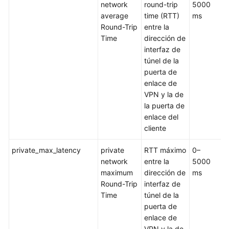
puerta
network
round-trip
5000
V
de
average
time (RTT)
ms
enlace
Round-Trip
entre la
del
Time
dirección de
cliente
interfaz de
túnel de la
Gestión
puerta de
de
enlace de
conexiones
VPN y la de
VPN
la puerta de
enlace del
Gestión
cliente
de
la
private_max_latency
private
RTT máximo
0–
C
puerta
network
entre la
5000
V
de
maximum
dirección de
ms
enlace
Round-Trip
interfaz de
de
Time
túnel de la
Classic
puerta de
VPN
enlace de
1.1
VPN y la de