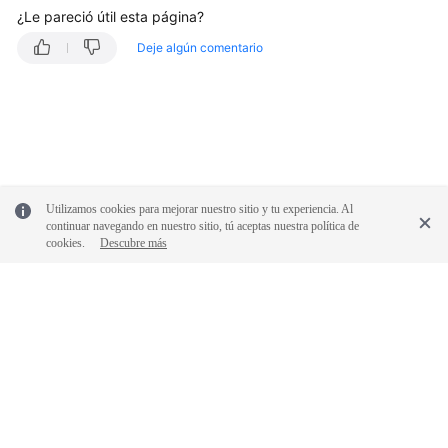
¿Le pareció útil esta página?
Deje algún comentario
Utilizamos cookies para mejorar nuestro sitio y tu experiencia. Al
continuar navegando en nuestro sitio, tú aceptas nuestra política de
cookies.
Descubre más
© 2026, Huawei Cloud Computing Technologies Co., Ltd. y/o sus
afiliados. Todos los derechos reservados.