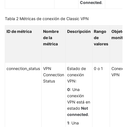
Connected
.
el
idioma
seleccionado.
Tabla 2
Métricas de conexión de Classic VPN
Sugerimos
consultar
ID de métrica
Nombre
Descripción
Rango
Objeto
la
de la
de
monito
versión
métrica
valores
en
inglés.
What's
connection_status
VPN
Estado de
0 o 1
Conexió
New
Connection
conexión
VPN
Status
VPN:
Billing
0
: Una
conexión
Administrator
VPN está en
Guide
estado
Not
connected
.
Best
1
: Una
Practices