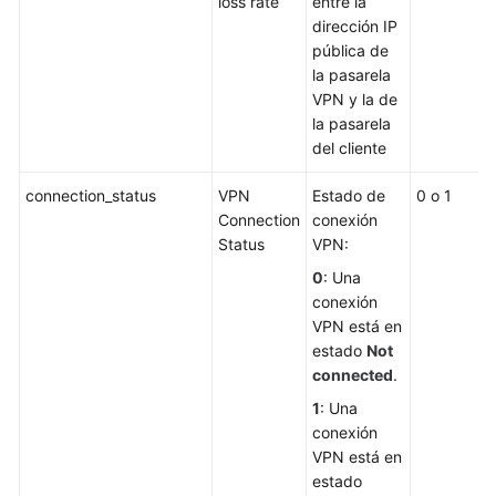
loss rate
entre la
de
dirección IP
permisos
pública de
la pasarela
Cuotas
VPN y la de
la pasarela
del cliente
Preguntas
frecuentes
connection_status
VPN
Estado de
0 o 1
C
Connection
conexión
V
Referencia
Status
VPN:
de
la
0
: Una
API
conexión
VPN está en
Actualmente,
estado
Not
el
connected
.
contenido
1
: Una
no
conexión
está
VPN está en
disponible
estado
en