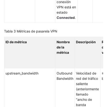
conexión
VPN está en
Troubleshooting
estado
Connected
.
More
Documents
Tabla 3
Métricas de pasarela VPN
Videos
ID de métrica
Nombre
Descripción
Ra
de la
de
métrica
val
upstream_bandwidth
Outbound
Velocidad de
≥ 0
Bandwidth
red del tráfico
bit
saliente
(anteriormente
llamado
"ancho de
banda