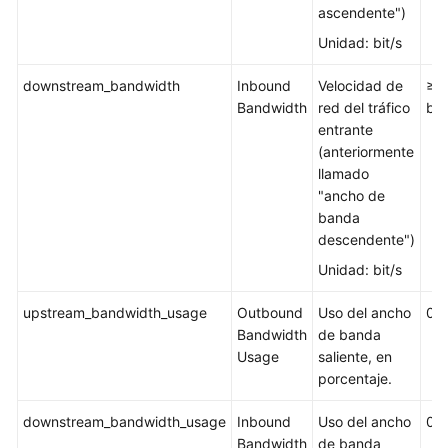
ascendente")
Unidad: bit/s
downstream_bandwidth
Inbound
Velocidad de
≥ 0
Bandwidth
red del tráfico
bit
entrante
(anteriormente
llamado
"ancho de
banda
descendente")
Unidad: bit/s
upstream_bandwidth_usage
Outbound
Uso del ancho
0-
Bandwidth
de banda
Usage
saliente, en
porcentaje.
downstream_bandwidth_usage
Inbound
Uso del ancho
0-
Bandwidth
de banda