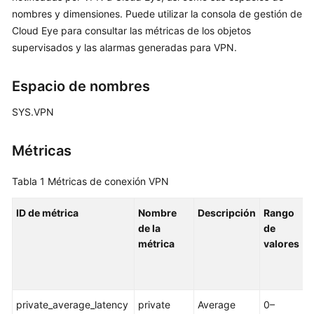
nombres y dimensiones. Puede utilizar la consola de gestión de
Guía
Cloud Eye para consultar las métricas de los objetos
del
supervisados y las alarmas generadas para VPN.
usuario
Guía
Espacio de nombres
de
SYS.VPN
usuario
Gestión
Métricas
de
puerta
Tabla 1
Métricas de conexión VPN
de
enlace
ID de métrica
Nombre
Descripción
Rango
O
de
de la
de
m
VPN
métrica
valores
Gestión
de
la
private_average_latency
private
Average
0–
C