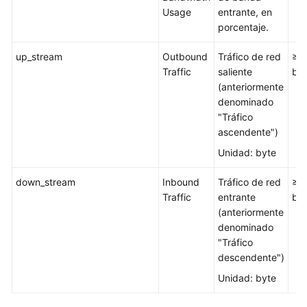
Usage
entrante, en
porcentaje.
up_stream
Outbound
Tráfico de red
≥ 0
Traffic
saliente
by
(anteriormente
denominado
"Tráfico
ascendente")
Unidad: byte
down_stream
Inbound
Tráfico de red
≥ 0
Traffic
entrante
by
(anteriormente
denominado
"Tráfico
descendente")
Unidad: byte