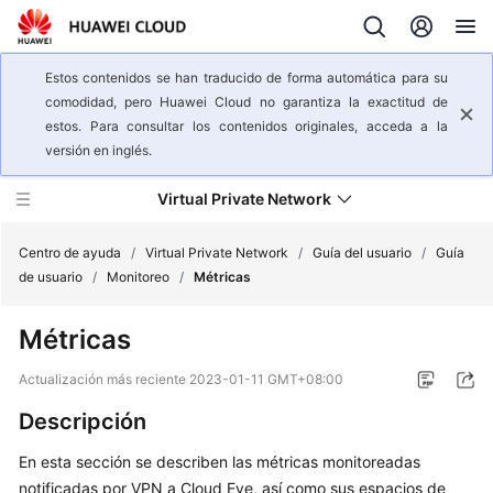
Estos contenidos se han traducido de forma automática para su
comodidad, pero Huawei Cloud no garantiza la exactitud de
estos. Para consultar los contenidos originales, acceda a la
versión en inglés.
Virtual Private Network
Centro de ayuda
/
Virtual Private Network
/
Guía del usuario
/
Guía
de usuario
/
Monitoreo
/
Métricas
Descripción
Métricas
general
del
Actualización más reciente
2023-01-11 GMT+08:00
servicio
Descripción
Pasos
En esta sección se describen las métricas monitoreadas
iniciales
notificadas por VPN a Cloud Eye, así como sus espacios de