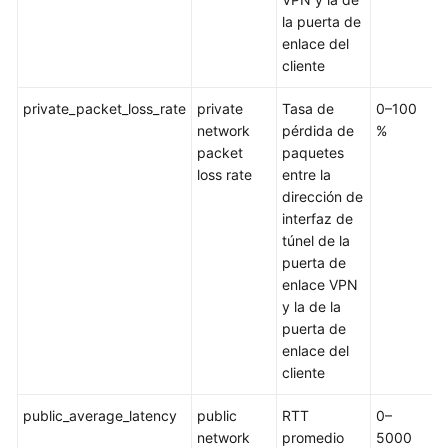
la puerta de
Classic
enlace del
VPN
cliente
1.1
private_packet_loss_rate
private
Tasa de
0–100
C
Gestión
network
pérdida de
%
V
de
packet
paquetes
conexiones
loss rate
entre la
dirección de
Gestión
interfaz de
de
túnel de la
Classic
puerta de
VPN
enlace VPN
1.0
y la de la
puerta de
Monitoreo
enlace del
cliente
Monitoreo
de
public_average_latency
public
RTT
0–
C
VPN
network
promedio
5000
V