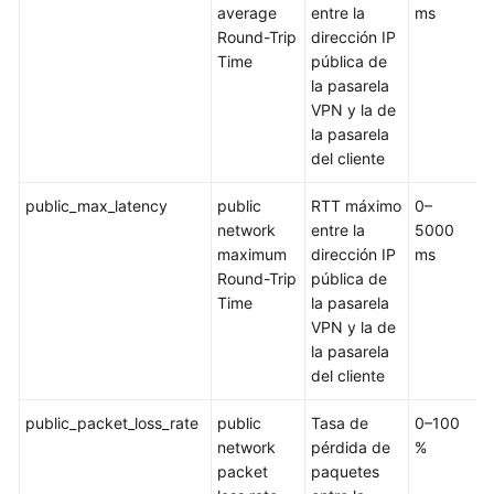
average
entre la
ms
Métricas
Round-Trip
dirección IP
Time
pública de
Visualización
la pasarela
de
VPN y la de
las
la pasarela
métricas
del cliente
Creación
public_max_latency
public
RTT máximo
0–
C
de
network
entre la
5000
V
reglas
maximum
dirección IP
ms
de
Round-Trip
pública de
alarma
Time
la pasarela
VPN y la de
Operaciones
la pasarela
clave
del cliente
registradas
por
public_packet_loss_rate
public
Tasa de
0–100
C
CTS
network
pérdida de
%
V
packet
paquetes
Gestión