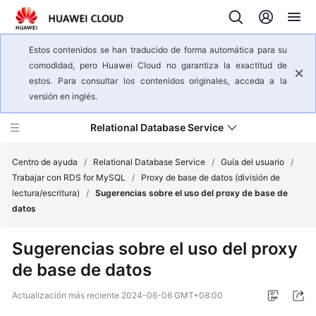
Estos contenidos se han traducido de forma automática para su
comodidad, pero Huawei Cloud no garantiza la exactitud de
estos. Para consultar los contenidos originales, acceda a la
versión en inglés.
Relational Database Service
Centro de ayuda
/
Relational Database Service
/
Guía del usuario
/
Trabajar con RDS for MySQL
/
Proxy de base de datos (división de
lectura/escritura)
/
Sugerencias sobre el uso del proxy de base de
Descripción
datos
general
del
Sugerencias sobre el uso del proxy
servicio
de base de datos
Pasos
Actualización más reciente
2024-06-06 GMT+08:00
iniciales