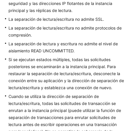
Conexión
seguridad y las direcciones IP flotantes de la instancia
de
principal y las réplicas de lectura.
instancia
La separación de lectura/escritura no admite SSL.
Migración
La separación de lectura/escritura no admite protocolos de
de
compresión.
bases
La separación de lectura y escritura no admite el nivel de
de
aislamiento READ UNCOMMITTED.
datos
Si se ejecutan estados múltiples, todas las solicitudes
Ajuste
posteriores se encaminarán a la instancia principal. Para
de
restaurar la separación de lectura/escritura, desconecte la
rendimiento
conexión entre su aplicación y la dirección de separación de
lectura/escritura y establezca una conexión de nuevo.
Gestión
Cuando se utiliza la dirección de separación de
de
lectura/escritura, todas las solicitudes de transacción se
permisos
enrutan a la instancia principal (puede utilizar la función de
separación de transacciones para enrutar solicitudes de
Ciclo
lectura antes de escribir operaciones en una transacción
de