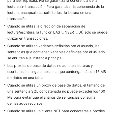
para leer réplicas). No se garantiza la coherencia de la
vida
de
lectura sin transacción. Para garantizar la coherencia de la
la
lectura, encapsule las solicitudes de lectura en una
instancia
transacción.
Cuando se utiliza la dirección de separación de
Modificaciones
lectura/escritura, la función LAST_INSERT_ID() solo se puede
de
utilizar en transacciones.
instancia
Cuando se utilizan variables definidas por el usuario, las
Réplicas
sentencias que contienen variables definidas por el usuario
de
se enrutan a la instancia principal.
lectura
Los proxies de base de datos no admiten lecturas y
escrituras en ninguna columna que contenga más de 16 MB
Gestión
de datos en una tabla.
de
Cuando se utiliza un proxy de base de datos, el tamaño de
DR
una sentencia SQL concatenada no puede exceder los 100
Copias
MB para evitar que el análisis de sentencias consuma
de
demasiados recursos.
respaldo
Cuando se utiliza un cliente.NET para conectarse a proxies