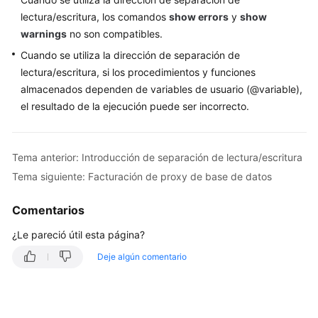
(división
lectura/escritura, los comandos
de
show errors
y
show
lectura/escritura)
warnings
no son compatibles.
Cuando se utiliza la dirección de separación de
Introducción
lectura/escritura, si los procedimientos y funciones
de
almacenados dependen de variables de usuario (@variable),
separación
el resultado de la ejecución puede ser incorrecto.
de
lectura/escritura
Tema anterior: Introducción de separación de lectura/escritura
Sugerencias
sobre
Tema siguiente: Facturación de proxy de base de datos
el
uso
Comentarios
del
¿Le pareció útil esta página?
proxy
de
Deje algún comentario
base
de
datos