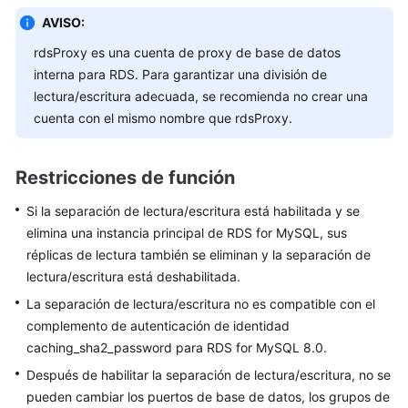
Guía
AVISO:
del
rdsProxy es una cuenta de proxy de base de datos
usuario
interna para RDS. Para garantizar una división de
lectura/escritura adecuada, se recomienda no crear una
Trabajar
cuenta con el mismo nombre que rdsProxy.
con
RDS
for
Restricciones de función
MySQL
Si la separación de lectura/escritura está habilitada y se
Sugerencias
elimina una instancia principal de RDS for MySQL, sus
sobre
réplicas de lectura también se eliminan y la separación de
el
lectura/escritura está deshabilitada.
uso
La separación de lectura/escritura no es compatible con el
de
complemento de autenticación de identidad
RDS
caching_sha2_password para RDS for MySQL 8.0.
for
MySQL
Después de habilitar la separación de lectura/escritura, no se
pueden cambiar los puertos de base de datos, los grupos de