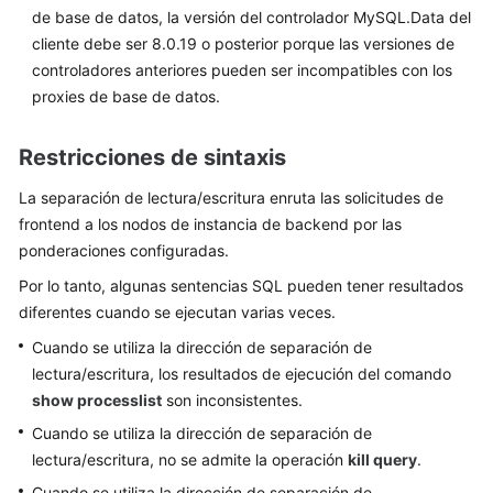
de
de base de datos, la versión del controlador MySQL.Data del
datos
cliente debe ser 8.0.19 o posterior porque las versiones de
controladores anteriores pueden ser incompatibles con los
Restauraciones
proxies de base de datos.
de
datos
Restricciones de sintaxis
Plantillas
La separación de lectura/escritura enruta las solicitudes de
de
frontend a los nodos de instancia de backend por las
parámetro
ponderaciones configuradas.
Gestión
Por lo tanto, algunas sentencias SQL pueden tener resultados
de
diferentes cuando se ejecutan varias veces.
conexiones
Cuando se utiliza la dirección de separación de
lectura/escritura, los resultados de ejecución del comando
Proxy
de
show processlist
son inconsistentes.
base
Cuando se utiliza la dirección de separación de
de
lectura/escritura, no se admite la operación
kill query
.
datos
Cuando se utiliza la dirección de separación de