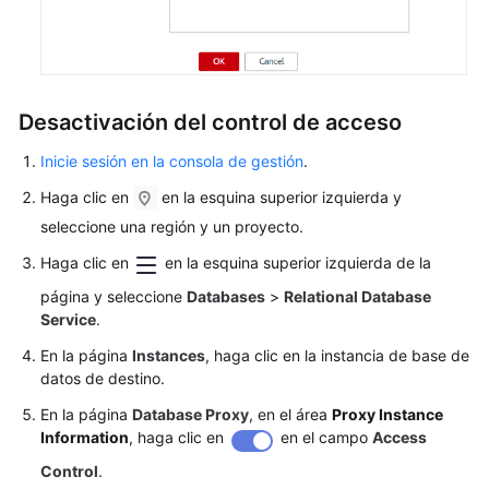
de
datos
Restauraciones
de
Desactivación del control de acceso
datos
Inicie sesión en la consola de gestión
.
Plantillas
Haga clic en
en la esquina superior izquierda y
de
parámetro
seleccione una región y un proyecto.
Haga clic en
en la esquina superior izquierda de la
Gestión
página y seleccione
Databases
>
Relational Database
de
Service
.
conexiones
En la página
Instances
, haga clic en la instancia de base de
Proxy
datos de destino.
de
En la página
Database Proxy
, en el área
Proxy Instance
base
Information
, haga clic en
en el campo
Access
de
datos
Control
.