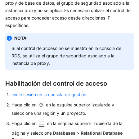
proxy de base de datos, el grupo de seguridad asociado a la
Guía
instancia proxy no se aplica. Es necesario utilizar el control de
del
acceso para conceder acceso desde direcciones IP
usuario
específicas.
Trabajar
NOTA:
con
Si el control de acceso no se muestra en la consola de
RDS
RDS, se utiliza el grupo de seguridad asociado a la
for
instancia de proxy.
MySQL
Sugerencias
Habilitación del control de acceso
sobre
el
Inicie sesión en la consola de gestión
.
uso
Haga clic en
de
en la esquina superior izquierda y
RDS
seleccione una región y un proyecto.
for
Haga clic en
en la esquina superior izquierda de la
MySQL
página y seleccione
Databases
>
Relational Database