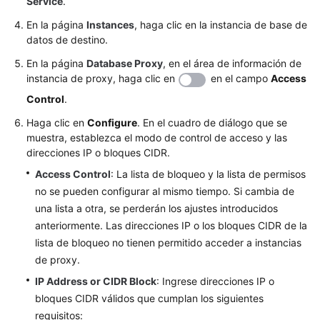
Service
Conexión
.
de
En la página
Instances
, haga clic en la instancia de base de
instancia
datos de destino.
En la página
Database Proxy
, en el área de información de
Migración
instancia de proxy, haga clic en
en el campo
Access
de
bases
Control
.
de
Haga clic en
Configure
. En el cuadro de diálogo que se
datos
muestra, establezca el modo de control de acceso y las
direcciones IP o bloques CIDR.
Ajuste
Access Control
: La lista de bloqueo y la lista de permisos
de
no se pueden configurar al mismo tiempo. Si cambia de
rendimiento
una lista a otra, se perderán los ajustes introducidos
anteriormente. Las direcciones IP o los bloques CIDR de la
Gestión
de
lista de bloqueo no tienen permitido acceder a instancias
permisos
de proxy.
IP Address or CIDR Block
: Ingrese direcciones IP o
Ciclo
bloques CIDR válidos que cumplan los siguientes
de
requisitos: