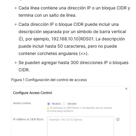
vida
de
Cada línea contiene una dirección IP o un bloque CIDR y
la
termina con un salto de línea.
instancia
Cada dirección IP o bloque CIDR puede incluir una
descripción separada por un símbolo de barra vertical
Modificaciones
(|), por ejemplo, 192.168.10.10|RDS01. La descripción
de
puede incluir hasta 50 caracteres, pero no puede
instancia
contener corchetes angulares (<>).
Réplicas
Se pueden agregar hasta 300 direcciones IP o bloques
de
CIDR.
lectura
Figura 1
Configuración del control de acceso
Gestión
de
DR
Copias
de
respaldo