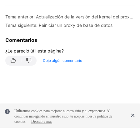
(división
de
lectura/escritura)
Tema anterior: Actualización de la versión del kernel del proxy de base de datos
Tema siguiente: Reiniciar un proxy de base de datos
Introducción
de
Comentarios
separación
de
¿Le pareció útil esta página?
lectura/escritura
Deje algún comentario
Sugerencias
sobre
el
uso
del
proxy
Utilizamos cookies para mejorar nuestro sitio y tu experiencia. Al
de
continuar navegando en nuestro sitio, tú aceptas nuestra política de
base
cookies.
Descubre más
de
datos