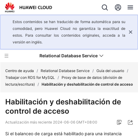
Estos contenidos se han traducido de forma automática para su
comodidad, pero Huawei Cloud no garantiza la exactitud de
estos. Para consultar los contenidos originales, acceda a la
versión en inglés.
Relational Database Service
Centro de ayuda
/
Relational Database Service
/
Guía del usuario
/
Trabajar con RDS for MySQL
/
Proxy de base de datos (división de
lectura/escritura)
/
Habilitación y deshabilitación de control de acceso
Descripción
general
Habilitación y deshabilitación de
del
control de acceso
servicio
Actualización más reciente
2024-06-06 GMT+08:00
Pasos
iniciales
Si el balanceo de carga está habilitado para una instancia