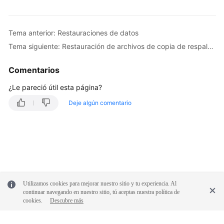
Conexión
de
instancia
Tema anterior: Restauraciones de datos
Migración
Tema siguiente: Restauración de archivos de copia de respaldo para instancias de RDS for MySQL
de
bases
Comentarios
de
¿Le pareció útil esta página?
datos
Deje algún comentario
Ajuste
de
rendimiento
Gestión
de
permisos
Utilizamos cookies para mejorar nuestro sitio y tu experiencia. Al
continuar navegando en nuestro sitio, tú aceptas nuestra política de
cookies.
Descubre más
Ciclo
de