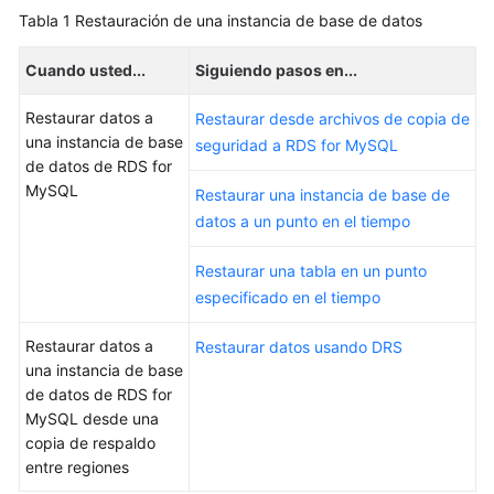
Tabla 1
Restauración de una instancia de base de datos
Guía
del
Cuando usted...
Siguiendo pasos en...
usuario
Restaurar datos a
Restaurar desde archivos de copia de
Trabajar
una instancia de base
seguridad a RDS for MySQL
con
de datos de RDS for
RDS
MySQL
Restaurar una instancia de base de
for
datos a un punto en el tiempo
MySQL
Restaurar una tabla en un punto
Sugerencias
especificado en el tiempo
sobre
el
Restaurar datos a
Restaurar datos usando DRS
uso
una instancia de base
de
de datos de RDS for
RDS
MySQL desde una
for
copia de respaldo
MySQL
entre regiones