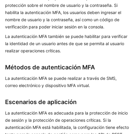
protección sobre el nombre de usuario y la contraseña. Si
Guía
habilita la autenticación MFA, los usuarios deben ingresar el
del
nombre de usuario y la contraseña, así como un código de
usuario
verificación para poder iniciar sesión en la consola.
Antes
La autenticación MFA también se puede habilitar para verificar
de
la identidad de un usuario antes de que se permita al usuario
comenzar
realizar operaciones críticas.
Inicio
Métodos de autenticación MFA
de
sesión
La autenticación MFA se puede realizar a través de SMS,
en
correo electrónico y dispositivo MFA virtual.
Huawei
Cloud
Escenarios de aplicación
Usuarios
La autenticación MFA es adecuada para la protección de inicio
de
de sesión y la protección de operaciones críticas. Si la
IAM
autenticación MFA está habilitada, la configuración tiene efecto