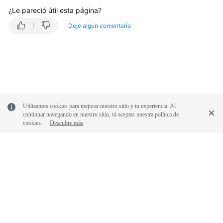
identidades
¿Le pareció útil esta página?
Broker
Deje algún comentario
de
identidades
personalizado
Autenticación
MFA
y
Utilizamos cookies para mejorar nuestro sitio y tu experiencia. Al
dispositivo
continuar navegando en nuestro sitio, tú aceptas nuestra política de
cookies.
Descubre más
MFA
virtual
Autenticación
MFA
Dispositivo
MFA
© 2026, Huawei Cloud Computing Technologies Co., Ltd. y/o sus
virtual
afiliados. Todos los derechos reservados.