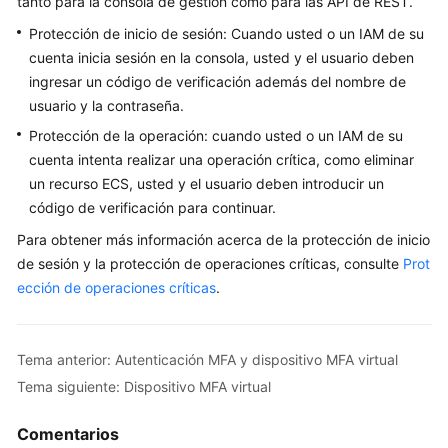
tanto para la consola de gestión como para las API de REST.
Grupos
de
Protección de inicio de sesión: Cuando usted o un IAM de su
usuarios
cuenta inicia sesión en la consola, usted y el usuario deben
y
ingresar un código de verificación además del nombre de
autorización
usuario y la contraseña.
Protección de la operación: cuando usted o un IAM de su
Gestión
cuenta intenta realizar una operación crítica, como eliminar
de
permisos
un recurso ECS, usted y el usuario deben introducir un
código de verificación para continuar.
Proyectos
Para obtener más información acerca de la protección de inicio
de sesión y la protección de operaciones críticas, consulte
Prot
Agencias
ección de operaciones críticas
.
Configuraciones
de
Tema anterior: Autenticación MFA y dispositivo MFA virtual
seguridad
Tema siguiente: Dispositivo MFA virtual
Proveedores
de
Comentarios