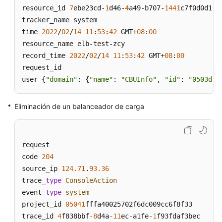
API
resource_id 
7
ebe23cd-
1
d46-
4
a49-b707-
1441
c7f0d0d1

tracker_name system

Preguntas
time 
2022
/
02
/
14
11
:
53
:
42
 GMT+
08
:
00
frecuentes
resource_name elb-test-zcy

record_time 
2022
/
02
/
14
11
:
53
:
42
 GMT+
08
:
00
Actualmente,
request_id

el
contenido
user {
"domain"
: {
"name"
: 
"CBUInfo"
, 
"id"
: 
"0503dda
no
está
Eliminación de un balanceador de carga
disponible
en
el
idioma
request

seleccionado.
code 
204
Sugerimos
source_ip 
124.71
.
93.36
consultar
trace_
type
ConsoleAction
la
event_
type
system
versión
project_id 
05041
fffa40025702f6dc009cc6f8f33

en
trace_id 
4
f838bbf-
8
d4a-
11
ec-a1fe-
1
f93fdaf3bec

inglés.