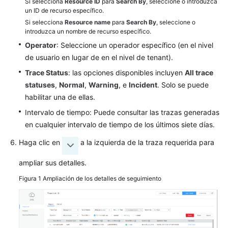
Si selecciona
de
Resource ID
para
Search By
, seleccione o introduzca
un ID de recurso específico.
servidores
Si selecciona
Resource name
para
Search By
, seleccione o
backend
introduzca un nombre de recurso específico.
Operator
: Seleccione un operador específico (en el nivel
Servidor
de usuario en lugar de en el nivel de tenant).
backend
(balanceador
Trace Status
: las opciones disponibles incluyen
All trace
de
statuses
,
Normal
,
Warning
, e
Incident
. Solo se puede
carga
habilitar una de ellas.
dedicado)
Intervalo de tiempo: Puede consultar las trazas generadas
en cualquier intervalo de tiempo de los últimos siete días.
Servidor
Backend
Haga clic en
a la izquierda de la traza requerida para
(balanceadores
de
ampliar sus detalles.
carga
Figura 1
Ampliación de los detalles de seguimiento
compartidos)
Certificado