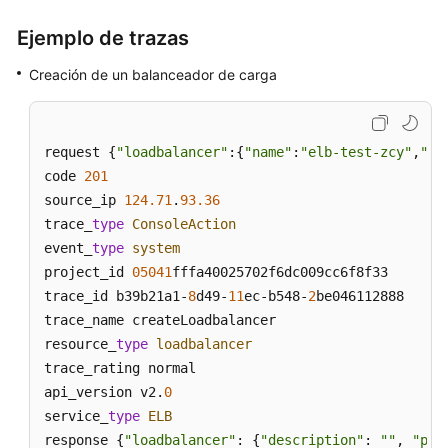
Auditoría
Ejemplo de trazas
Operaciones
de
Creación de un balanceador de carga
clave
registradas
por
request {
"loadbalancer"
:{
"name"
:
"elb-test-zcy"
,
"de
CTS
code 
201
source_ip 
124.71
.
93.36
Consulta
trace_
type
ConsoleAction
de
event_
type
system
trazas
project_id 
05041
fffa40025702f6dc009cc6f8f33

trace_id b39b21a1-
8
d49-
11
ec-b548-
2
be046112888

Cuotas
trace_name createLoadbalancer

Apéndice
resource_
type
loadbalancer
trace_rating normal

Referencia
api_version v2.
0
de
service_
type
ELB
la
response {
"loadbalancer"
: {
"description"
: 
""
, 
"pro