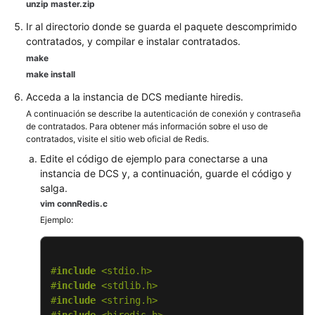
unzip
master.zip
diferentes
Ir al directorio donde se guarda el paquete descomprimido
idiomas
contratados, y compilar e instalar contratados.
make
redis-
make install
cli
Acceda a la instancia de DCS mediante hiredis.
Java
A continuación se describe la autenticación de conexión y contraseña
de contratados. Para obtener más información sobre el uso de
contratados, visite el sitio web oficial de Redis.
Integración
Edite el código de ejemplo para conectarse a una
de
instancia de DCS y, a continuación, guarde el código y
Lettuce
salga.
con
vim connRedis.c
Spring
Ejemplo:
Boot
Clientes
en
#
include
<stdio.h>
Python
#
include
<stdlib.h>
#
include
<string.h>