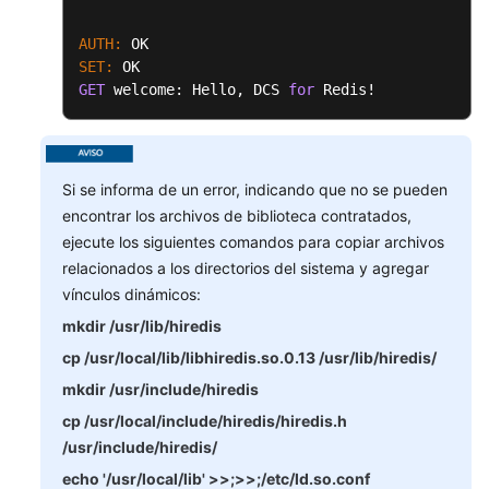
DCS
AUTH:
SET:
Gestión
GET
 welcome: Hello, DCS 
for
 Redis!
de
instancias
de
DCS
Si se informa de un error, indicando que no se pueden
encontrar los archivos de biblioteca contratados,
Copia
ejecute los siguientes comandos para copiar archivos
de
seguridad
relacionados a los directorios del sistema y agregar
y
vínculos dinámicos:
restauración
mkdir /usr/lib/hiredis
de
cp /usr/local/lib/libhiredis.so.0.13 /usr/lib/hiredis/
instancias
mkdir /usr/include/hiredis
Migración
cp /usr/local/include/hiredis/hiredis.h
de
/usr/include/hiredis/
datos
echo '/usr/local/lib' >>;>>;/etc/ld.so.conf
de