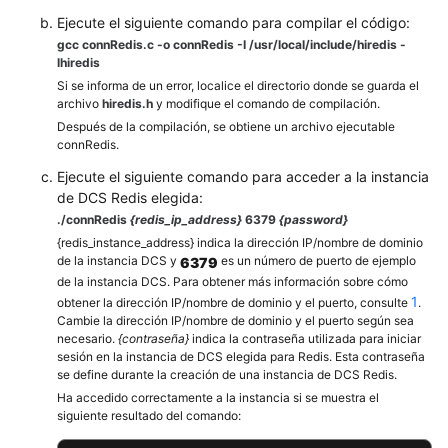
instancia
     }

Ejecute el siguiente comando para compilar el código:
de
/* AUTH */
gcc connRedis.c -o connRedis -I /usr/local/include/hiredis -
DCS
     reply = 
redisCommand
(conn, 
"AUTH %s"
, pass
lhiredis
para
printf
(
"AUTH: %s\n"
, reply->str);

Si se informa de un error, localice el directorio donde se guarda el
Redis
freeReplyObject
(reply);

archivo
hiredis.h
y modifique el comando de compilación.
4.0/5.0
Después de la compilación, se obtiene un archivo ejecutable
/* Set */
connRedis.
Acceso
     reply = 
redisCommand
(conn,
"SET %s %s"
, 
"we
Ejecute el siguiente comando para acceder a la instancia
a
printf
(
"SET: %s\n"
, reply->str);

de DCS Redis elegida:
una
freeReplyObject
(reply);

./connRedis
{redis_ip_address}
6379
{password}
instancia
{redis_instance_address} indica la dirección IP/nombre de dominio
/* Get */
de
de la instancia DCS y
es un número de puerto de ejemplo
6379
     reply = 
redisCommand
(conn,
"GET welcome"
);

DCS
de la instancia DCS. Para obtener más información sobre cómo
printf
(
"GET welcome: %s\n"
, reply->str);

compatible
1
obtener la dirección IP/nombre de dominio y el puerto, consulte
.
freeReplyObject
(reply);

con
Cambie la dirección IP/nombre de dominio y el puerto según sea
Memcached
necesario.
{contraseña}
indica la contraseña utilizada para iniciar
/* Disconnects and frees the context */
sesión en la instancia de DCS elegida para Redis. Esta contraseña
redisFree
(conn);

se define durante la creación de una instancia de DCS Redis.
Funcionamiento
return
0
;

Ha accedido correctamente a la instancia si se muestra el
de
}
siguiente resultado del comando:
instancias
de