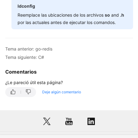
instancia
ldconfig
Reemplace las ubicaciones de los archivos
so
and
.h
Plantillas
por las actuales antes de ejecutar los comandos.
de
parámetros
Gestión
Tema anterior: go-redis
de
Tema siguiente: C#
contraseñas
Comentarios
Cuotas
¿Le pareció útil esta página?
Monitoreo
Deje algún comentario
Auditoría
Referencia
de
la