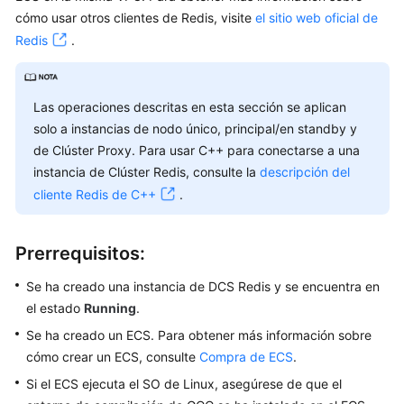
usuario
cómo usar otros clientes de Redis, visite
el sitio web oficial de
Redis
.
Antes
de
comenzar
Las operaciones descritas en esta sección se aplican
Gestión
solo a instancias de nodo único, principal/en standby y
de
de Clúster Proxy. Para usar C++ para conectarse a una
permisos
instancia de Clúster Redis, consulte la
descripción del
cliente Redis de C++
.
Compra
de
instancias
Prerrequisitos:
de
DCS
Se ha creado una instancia de DCS Redis y se encuentra en
el estado
Running
.
Acceso
Se ha creado un ECS. Para obtener más información sobre
a
cómo crear un ECS, consulte
Compra de ECS
.
una
Si el ECS ejecuta el SO de Linux, asegúrese de que el
instancia