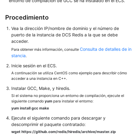
entorno de compilación de GCC se ha instalado en el ECS.
de
DCS
para
Procedimiento
Redis
Vea la dirección IP/nombre de dominio y el número de
puerto de la instancia de DCS Redis a la que se debe
Restricciones
acceder.
Acceso
Consulta de detalles de in
Para obtener más información, consulte
stancia
público
.
a
Inicie sesión en el ECS.
una
A continuación se utiliza CentOS como ejemplo para describir cómo
instancia
acceder a una instancia en C++.
de
Instalar GCC, Make, y hiredis.
DCS
Si el sistema no proporciona un entorno de compilación, ejecute el
Redis
siguiente comando
yum
para instalar el entorno:
3.0
yum install gcc make
(no
disponible)
Ejecute el siguiente comando para descargar y
descomprimir el paquete contratado:
Acceso
wget https://github.com/redis/hiredis/archive/master.zip
en