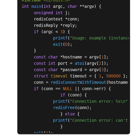
#
include
<hiredis.h>
go-
int
main
(
int
 argc, 
char
 **argv)
{

redis
unsigned
int
 j;

     redisContext *conn;

hiredis
     redisReply *reply;

in
if
 (argc < 
3
) {

C++
printf
(
"Usage: example {instance_i
exit
(
0
);

C#
     }

const
char
 *hostname = argv[
1
];

PHP
const
int
 port = 
atoi
(argv[
2
]);

const
char
 *password = argv[
3
];

Node.js
struct
timeval
 timeout = { 
1
, 
500000
 }; 
//
     conn = 
redisConnectWithTimeout
(hostname, p
if
 (conn == 
NULL
 || conn->err) {

Acceso
if
 (conn) {

de
printf
(
"Connection error: %s\n"
, c
la
redisFree
(conn);

CLI
		} 
else
 {

web
printf
(
"Connection error: can't al
a
		}

una
exit
(
1
);
