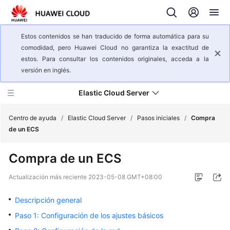
Estos contenidos se han traducido de forma automática para su
comodidad, pero Huawei Cloud no garantiza la exactitud de
estos. Para consultar los contenidos originales, acceda a la
versión en inglés.
Elastic Cloud Server
Centro de ayuda
/
Elastic Cloud Server
/
Pasos iniciales
/
Compra
de un ECS
Descripción
Compra de un ECS
general
del
Actualización más reciente
2023-05-08 GMT+08:00
servicio
Descripción general
Pasos
Paso 1: Configuración de los ajustes básicos
iniciales