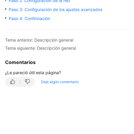
Paso 2: Configuración de la red
Descripción
Paso 3: Configuración de los ajustes avanzados
general
Paso 4: Confirmación
Compra
de
Tema anterior: Descripción general
un
ECS
Tema siguiente: Descripción general
Descripción
Comentarios
general
¿Le pareció útil esta página?
Paso
Deje algún comentario
1:
Configuración
de
los
ajustes
básicos