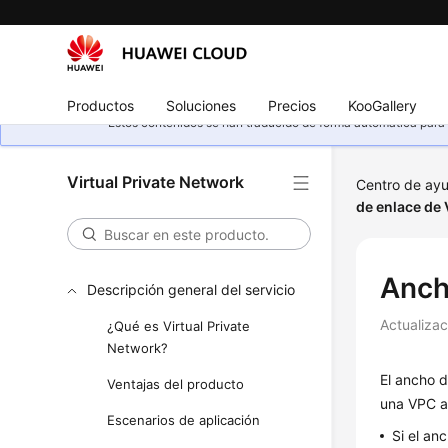
Productos
Soluciones
Precios
KooGallery
Estos contenidos se han traducido de forma automática para s
Virtual Private Network
Centro de ay
de enlace de
Anch
Descripción general del servicio
Actualiza
¿Qué es Virtual Private
Network?
El ancho 
Ventajas del producto
una VPC a 
Escenarios de aplicación
Si el an