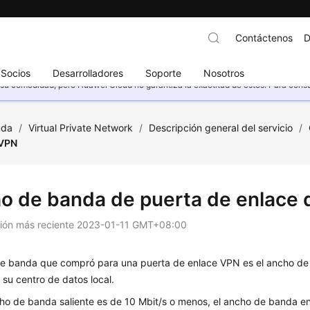
Contáctenos
D
Socios
Desarrolladores
Soporte
Nosotros
u comodidad, pero Huawei Cloud no garantiza la exactitud de estos. Para consult
uda
/
Virtual Private Network
/
Descripción general del servicio
/
 VPN
o de banda de puerta de enlace
ción más reciente
2023-01-11 GMT+08:00
de banda que compró para una puerta de enlace VPN es el ancho de b
su centro de datos local.
cho de banda saliente es de 10 Mbit/s o menos, el ancho de banda ent