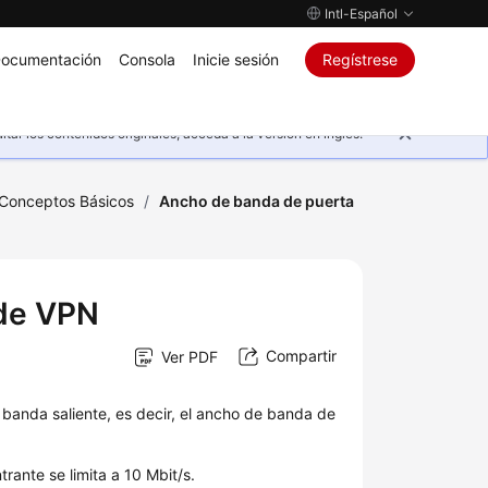
Intl-Español
ocumentación
Consola
Inicie sesión
Regístrese
ar los contenidos originales, acceda a la versión en inglés.
Conceptos Básicos
/
Ancho de banda de puerta
 de VPN
Compartir
Ver PDF
anda saliente, es decir, el ancho de banda de
rante se limita a 10 Mbit/s.