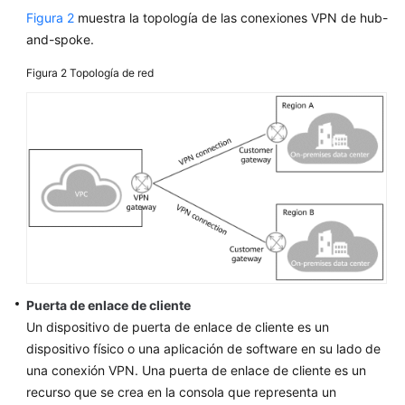
permisos
Figura 2
muestra la topología de las conexiones VPN de hub-
and-spoke.
VPN
y
Figura 2
Topología de red
otros
servicios
Conceptos
Básicos
Pasos
iniciales
Guía
del
Puerta de enlace de cliente
usuario
Un dispositivo de puerta de enlace de cliente es un
dispositivo físico o una aplicación de software en su lado de
Preguntas
frecuentes
una conexión VPN. Una puerta de enlace de cliente es un
recurso que se crea en la consola que representa un