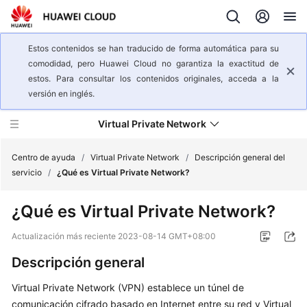
Estos contenidos se han traducido de forma automática para su
comodidad, pero Huawei Cloud no garantiza la exactitud de
estos. Para consultar los contenidos originales, acceda a la
versión en inglés.
Virtual Private Network
Centro de ayuda
/
Virtual Private Network
/
Descripción general del
servicio
/
¿Qué es Virtual Private Network?
Descripción
¿Qué es Virtual Private Network?
general
del
Actualización más reciente
2023-08-14 GMT+08:00
servicio
Descripción general
¿Qué
Virtual Private Network (VPN) establece un túnel de
es
comunicación cifrado basado en Internet entre su red y Virtual