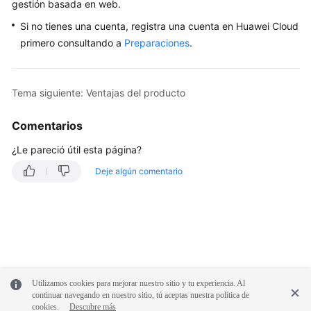
gestión basada en web.
What's
Si no tienes una cuenta, registra una cuenta en Huawei Cloud
New
primero consultando a
Preparaciones
.
Billing
Tema siguiente: Ventajas del producto
Administrator
Guide
Comentarios
¿Le pareció útil esta página?
Best
Practices
Deje algún comentario
Troubleshooting
More
Documents
Videos
Utilizamos cookies para mejorar nuestro sitio y tu experiencia. Al
continuar navegando en nuestro sitio, tú aceptas nuestra política de
cookies.
Descubre más