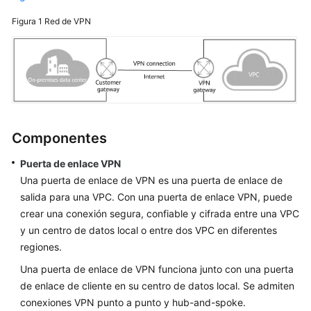
y
restricciones
Figura 1
Red de VPN
Estándares
y
protocolos
de
referencia
Componentes
Facturación
(VPN)
Puerta de enlace VPN
Una puerta de enlace de VPN es una puerta de enlace de
Facturación
salida para una VPC. Con una puerta de enlace VPN, puede
(Classic
crear una conexión segura, confiable y cifrada entre una VPC
VPN)
y un centro de datos local o entre dos VPC en diferentes
regiones.
Seguridad
Una puerta de enlace de VPN funciona junto con una puerta
Gestión
de enlace de cliente en su centro de datos local. Se admiten
de
conexiones VPN punto a punto y hub-and-spoke.