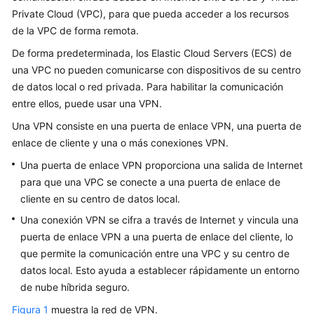
Virtual
Private Cloud (VPC), para que pueda acceder a los recursos
Private
de la VPC de forma remota.
Network?
De forma predeterminada, los Elastic Cloud Servers (ECS) de
Ventajas
una VPC no pueden comunicarse con dispositivos de su centro
del
de datos local o red privada. Para habilitar la comunicación
producto
entre ellos, puede usar una VPN.
Una VPN consiste en una puerta de enlace VPN, una puerta de
Escenarios
enlace de cliente y una o más conexiones VPN.
de
aplicación
Una puerta de enlace VPN proporciona una salida de Internet
para que una VPC se conecte a una puerta de enlace de
Differences
cliente en su centro de datos local.
Between
Una conexión VPN se cifra a través de Internet y vincula una
VPN
puerta de enlace VPN a una puerta de enlace del cliente, lo
and
Classic
que permite la comunicación entre una VPC y su centro de
VPN
datos local. Esto ayuda a establecer rápidamente un entorno
de nube híbrida seguro.
Notas
Figura 1
muestra la red de VPN.