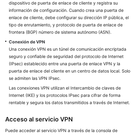
Referencia
dispositivo de puerta de enlace de cliente y registra su
de
información de configuración. Cuando crea una puerta de
la
enlace de cliente, debe configurar su dirección IP pública, el
API
tipo de enrutamiento, y protocolo de puerta de enlace de
frontera (BGP) número de sistema autónomo (ASN).
Actualmente,
el
Conexión de VPN
contenido
Una conexión VPN es un túnel de comunicación encriptada
no
seguro y confiable de seguridad del protocolo de Internet
está
(IPsec) establecido entre una puerta de enlace VPN y la
disponible
puerta de enlace del cliente en un centro de datos local. Solo
en
se admiten las VPN IPsec.
el
Las conexiones VPN utilizan el Intercambio de claves de
idioma
seleccionado.
Internet (IKE) y los protocolos IPsec para cifrar de forma
Sugerimos
rentable y segura los datos transmitidos a través de Internet.
consultar
la
Acceso al servicio VPN
versión
en
Puede acceder al servicio VPN a través de la consola de
inglés.