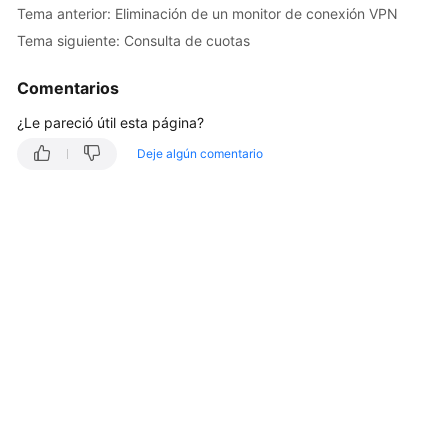
Tema anterior: Eliminación de un monitor de conexión VPN
Guía
Tema siguiente: Consulta de cuotas
del
usuario
Comentarios
Preguntas
¿Le pareció útil esta página?
frecuentes
Deje algún comentario
Referencia
de
la
API
Antes
de
comenzar
Descripción
de
las