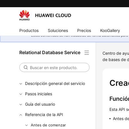
Productos
Soluciones
Precios
KooGallery
Estos contenidos se han traducido de forma automática para s
Relational Database Service
Centro de ay
de bases de d
Crea
Descripción general del servicio
Pasos iniciales
Funció
Guía del usuario
Esta API s
Referencia de la API
Antes de
Antes de comenzar