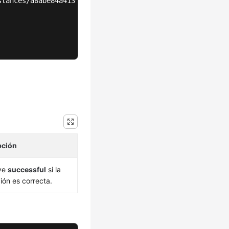
tances/a8abe84a41364097be7c233c39275087in04/database

pción
ve
successful
si la
ión es correcta.