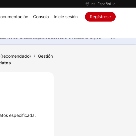
Intl-Español
ocumentación
Consola
Inicie sesión
Regístrese
ar los contenidos originales, acceda a la versión en inglés.
 (recomendado)
/
Gestión
 datos
atos especificada.