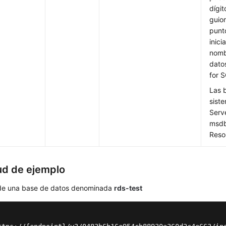
dígit
guion
punt
inici
nomb
dato
for 
Las 
sist
Serv
msdb
Reso
tud de ejemplo
de una base de datos denominada
rds-test