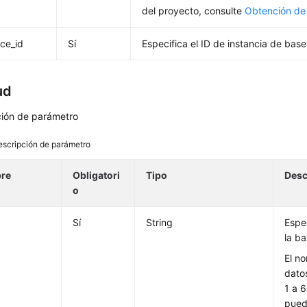
del proyecto, consulte
Obtención de
nce_id
Sí
Especifica el ID de instancia de bas
ud
ción de parámetro
escripción de parámetro
re
Obligatori
Tipo
Desc
o
Sí
String
Espe
la b
El n
dato
1 a 6
puede