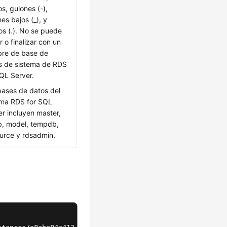
os, guiones (-),
es bajos (_), y
os (.). No se puede
ar o finalizar con un
re de base de
s de sistema de RDS
SQL Server.
bases de datos del
ema RDS for SQL
er incluyen master,
, model, tempdb,
urce y rdsadmin.