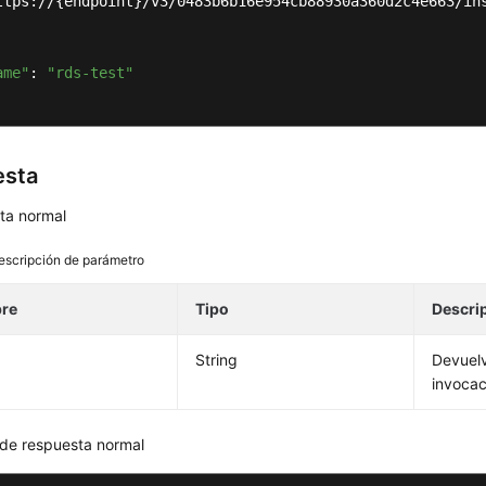
ttps://{endpoint}/v3/0483b6b16e954cb88930a360d2c4e663/ins
ame"
: 
"rds-test"
esta
ta normal
escripción de parámetro
re
Tipo
Descri
String
Devuel
invocac
 de respuesta normal