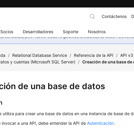
Contáctenos
D
Socios
Desarrolladores
Soporte
Nosotros
u comodidad, pero Huawei Cloud no garantiza la exactitud de estos. Para consult
uda
/
Relational Database Service
/
Referencia de la API
/
API v3
atos y cuentas (Microsoft SQL Server)
/
Creación de una base de
ción de una base de datos
n
e utiliza para crear una base de datos en una instancia de base de d
 invocar a una API, debe entender la API de
Autenticación
.