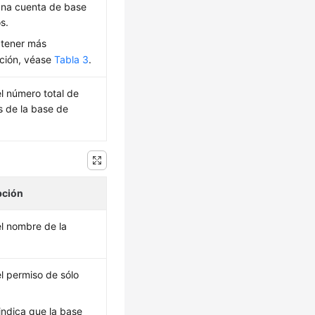
una cuenta de base
s.
btener más
ción, véase
Tabla 3
.
el número total de
s de la base de
pción
el nombre de la
el permiso de sólo
 indica que la base