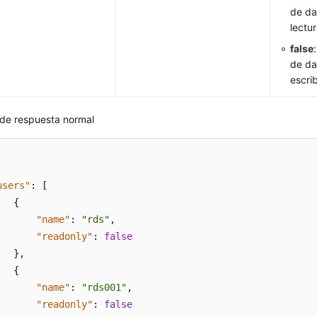
de da
lectur
false
de da
escrib
 de respuesta normal
users"
:
[
{
"name"
:
"rds"
,
"readonly"
:
false
}
,
{
"name"
:
"rds001"
,
"readonly"
:
false