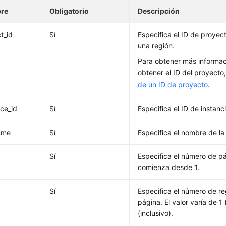
re
Obligatorio
Descripción
t_id
Sí
Especifica el ID de proyec
una región.
Para obtener más informa
obtener el ID del proyecto
de un ID de proyecto
.
nce_id
Sí
Especifica el ID de instan
ame
Sí
Especifica el nombre de la
Sí
Especifica el número de pá
comienza desde
1
.
Sí
Especifica el número de re
página. El valor varía de 1 
(inclusivo).