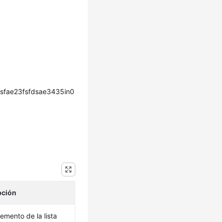
sfae23fsfdsae3435in0
pción
emento de la lista