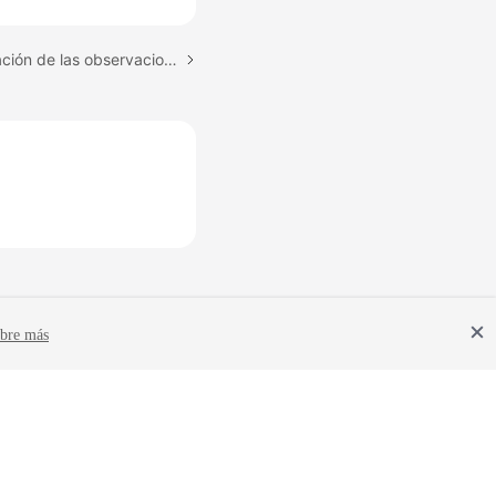
Tema siguiente: Modificación de las observaciones de una cuenta de base de datos
bre más
Términos del sitio
Declaración de privacidad