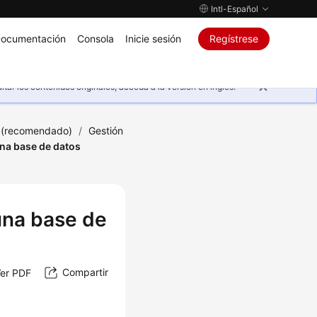
Intl-Español
ocumentación
Consola
Inicie sesión
Regístrese
ar los contenidos originales, acceda a la versión en inglés.
 (recomendado)
/
Gestión
na base de datos
una base de
Compartir
er PDF