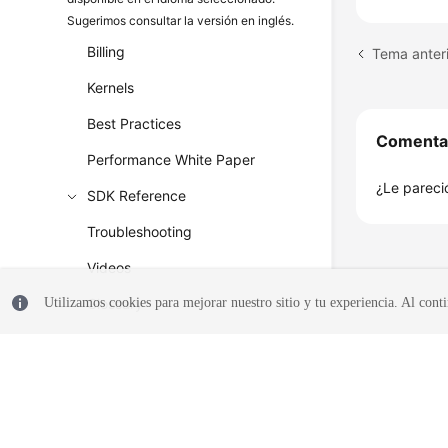
Sugerimos consultar la versión en inglés.
Billing
Kernels
Best Practices
Comenta
Performance White Paper
¿Le pareció
SDK Reference
Troubleshooting
Videos
Glossary
Utilizamos cookies para mejorar nuestro sitio y tu experiencia. Al conti
More Documents
© 2026, Huawei Cloud Computing Technologies Co., Ltd. y/o sus afil