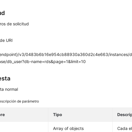
ud
os de solicitud
 de URI
/{endpoint}/v3/0483b6b16e954cb88930a360d2c4e663/instances/d
ase/db_user?db-name=rds&page=1&limit=10
esta
ta normal
escripción de parámetro
re
Tipo
Descri
Array of objects
Cada el