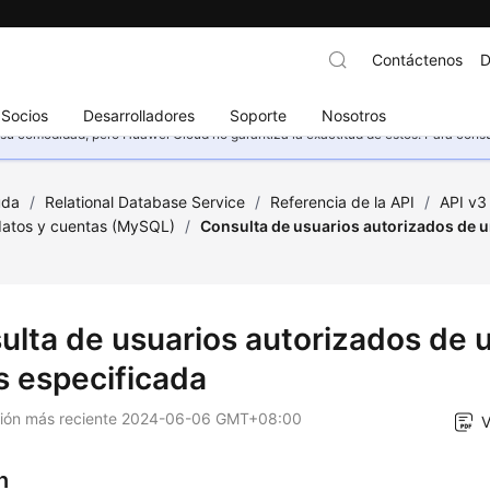
Contáctenos
D
Socios
Desarrolladores
Soporte
Nosotros
u comodidad, pero Huawei Cloud no garantiza la exactitud de estos. Para consult
uda
/
Relational Database Service
/
Referencia de la API
/
API v3
datos y cuentas (MySQL)
/
Consulta de usuarios autorizados de u
ulta de usuarios autorizados de 
s especificada
ción más reciente
2024-06-06 GMT+08:00
V
n