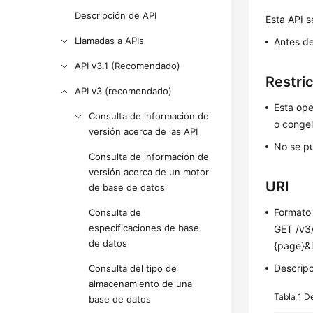
Descripción de API
Esta API s
Llamadas a APIs
Antes de
API v3.1 (Recomendado)
Restri
API v3 (recomendado)
Esta ope
Consulta de información de
o conge
versión acerca de las API
No se pu
Consulta de información de
versión acerca de un motor
URI
de base de datos
Formato
Consulta de
especificaciones de base
GET /v3
de datos
{page}&li
Descrip
Consulta del tipo de
almacenamiento de una
Tabla 1
De
base de datos