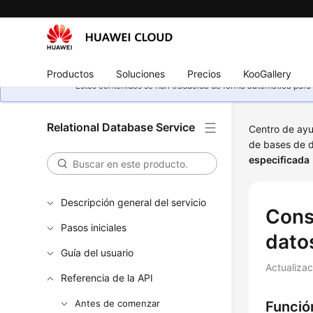
Productos
Soluciones
Precios
KooGallery
Estos contenidos se han traducido de forma automática para s
Relational Database Service
Centro de ay
de bases de 
especificada
Descripción general del servicio
Cons
Pasos iniciales
dato
Guía del usuario
Actualiza
Referencia de la API
Antes de comenzar
Funció