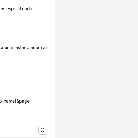
tos especificada.
tá en el estado anormal
{db-name}&page=