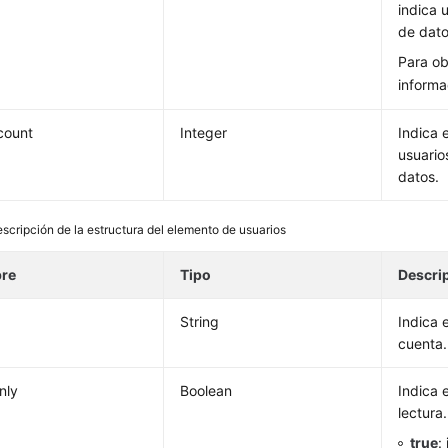
indica 
de dato
Para o
informa
_count
Integer
Indica 
usuario
datos.
escripción de la estructura del elemento de usuarios
re
Tipo
Descri
String
Indica 
cuenta.
nly
Boolean
Indica 
lectura.
true
: