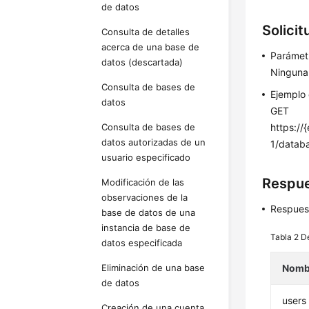
de datos
Solicit
Consulta de detalles
acerca de una base de
Parámetr
datos (descartada)
Ninguna
Consulta de bases de
Ejemplo
datos
GET
Consulta de bases de
https:/
datos autorizadas de un
1/datab
usuario especificado
Respu
Modificación de las
observaciones de la
Respues
base de datos de una
instancia de base de
Tabla 2
D
datos especificada
Eliminación de una base
Nomb
de datos
users
Creación de una cuenta