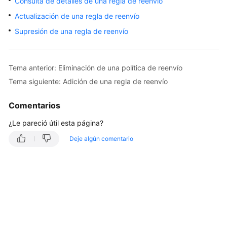
Consulta de detalles de una regla de reenvío
Guía
Actualización de una regla de reenvío
del
Supresión de una regla de reenvío
usuario
Referencia
Tema anterior: Eliminación de una política de reenvío
de
la
Tema siguiente: Adición de una regla de reenvío
API
Comentarios
Antes
¿Le pareció útil esta página?
de
comenzar
Deje algún comentario
Descripción
de
la
API
Llamada