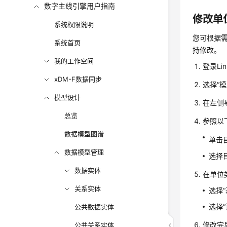
数字主线引擎用户指南
修改单
系统权限说明
您可根据
系统首页
持修改。
我的工作空间
登录Li
xDM-F数据同步
选择“
模型设计
在左侧
总览
参照以
数据模型图谱
单击
数据模型管理
选择
数据实体
在单位
关系实体
选择
选择
公共数据实体
修改完
公共关系实体