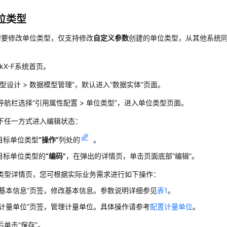
位类型
需要修改单位类型，仅支持修改
自定义参数
创建的单位类型，从其他系统
nkX-F系统首页。
模型设计 > 数据模型管理”，默认进入“数据实体”页面。
导航栏选择
“
引用属性配置
>
单位类型
”
，进入单位类型页面。
下任一方式进入编辑状态：
目标单位类型
“操作”
列处的
。
目标单位类型的
“编码”
，在弹出的详情页，单击页面底部
“编辑”
。
类型详情页，您可根据实际业务需求进行如下操作：
“基本信息”
页签，修改基本信息。参数说明详细参见
表1
。
“计量单位”
页签，管理计量单位。具体操作请参考
配置计量单位
。
后单击
“保存”
。