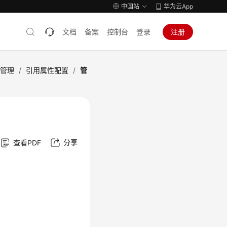
中国站
华为云App
文档
备案
控制台
登录
注册
型管理
/
引用属性配置
/
管
分享
查看PDF