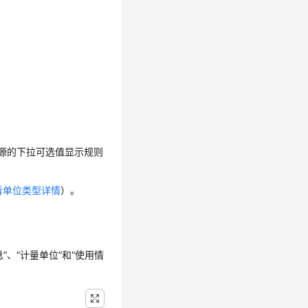
源的下拉可选值显示规则
看单位类型详情
）。
”
、
“计量单位”
和
“使用情