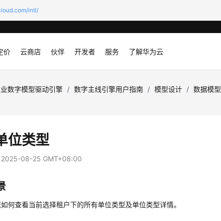
loud.com/intl/
定价
云商店
伙伴
开发者
服务
了解华为云
工业数字模型驱动引擎
/
数字主线引擎用户指南
/
模型设计
/
数据模
单位类型
：
2025-08-25 GMT+08:00
景
您如何查看当前选择租户下的所有单位类型及单位类型详情。