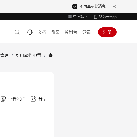
不再显示此消息
中国站
华为云App
文档
备案
控制台
登录
注册
型管理
/
引用属性配置
/
查
分享
查看PDF