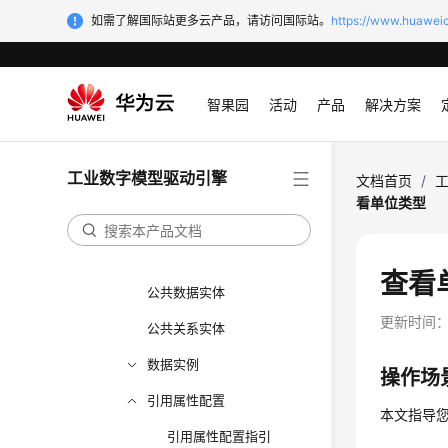
我的工作空间
如需了解国际站更多云产品，请访问国际站。
https://www.huaweic
xDM-F数据同步
模型设计
智果园
活动
产品
解决方案
总览
数据模型图谱
工业数字模型驱动引擎
文档首页
/
数据模型管理
看单位类型
数据实体
关系实体
查看
公共数据实体
更新时间
公共关系实体
数据实例
操作场
引用属性配置
本文指导
引用属性配置指引