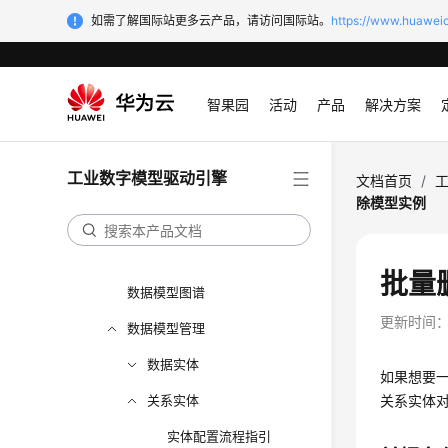
数据建模引擎用户指南
如需了解国际站更多云产品，请访问国际站。
https://www.huaweic
数字主线引擎用户指南
系统权限说明
智果园
活动
产品
解决方案
系统首页
我的工作空间
工业数字模型驱动引擎
文档首页
/
xDM-F数据同步
除模型实例
模型设计
总览
批量
数据模型图谱
更新时间
数据模型管理
数据实体
如果想要
关系实体
关系实体
实体配置流程指引