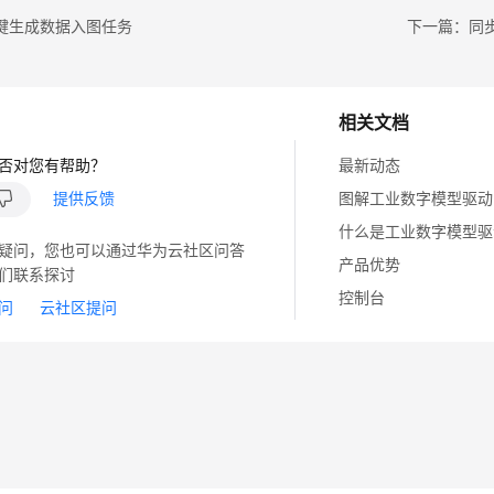
键生成数据入图任务
下一篇：同步
相关文档
否对您有帮助？
最新动态
提供反馈
图解工业数字模型驱动
什么是工业数字模型驱
疑问，您也可以通过华为云社区问答
产品优势
们联系探讨
控制台
问
云社区提问