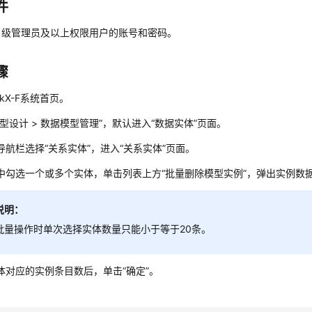
件
户级管理员及以上权限用户的账号和密码。
骤
nkX-F系统首页。
模型设计 > 数据模型管理”，默认进入“数据实体”页面。
导航栏选择
“关系实体”
，进入
“关系实体”
页面。
中勾选一个或多个实体，单击列表上方
“批量删除模型实例”
，弹出实例数
说明：
批量操作时单次选择实体数量只能
小于等于
20条。
体对应的实例条目数后，单击
“确定”
。