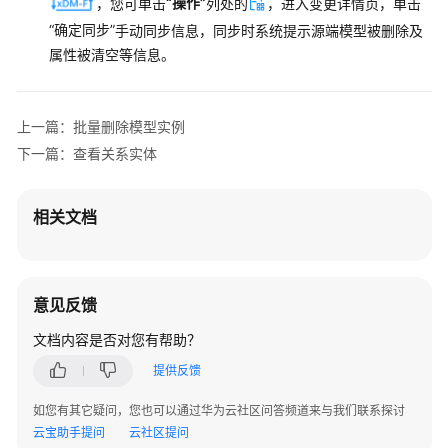
“操作”
，您可单击
列处的
，进入变更详情页，单击
“确定同步”
数
手动同步信息，同步时系统提示源端模型被删除及
据
属性被清空等信息。
建
模
引
上一篇：批量删除模型实例
擎
下一篇：查看关系实体
用
户
指
相关文档
南
数
字
意见反馈
主
文档内容是否对您有帮助？
线
引
提供反馈
擎
用
如您有其它疑问，您也可以通过华为云社区问答频道来与我们联系探讨
户
云宝助手提问
云社区提问