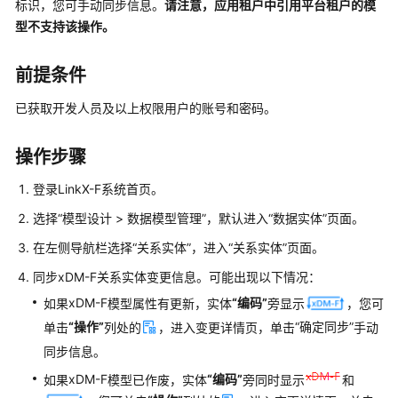
标识，您可手动同步信息。
请注意，应用租户中引用平台租户的模
介
型不支持该操作。
绍
计
前提条件
费
说
已获取开发人员及以上权限用户的账号和密码。
明
操作步骤
快
速
登录LinkX-F系统首页。
入
选择“模型设计 > 数据模型管理”，默认进入“数据实体”页面。
门
在左侧导航栏选择
“关系实体”
，进入
“关系实体”
页面。
控
同步
xDM-F
关系实体变更信息。可能出现以下情况：
制
xDM-F
“编码”
如果
模型属性有更新，实体
旁显示
，您可
台
操
“操作”
“确定同步”
单击
列处的
，进入变更详情页，单击
手动
作
同步信息。
指
xDM-F
“编码”
如果
模型已作废，实体
旁同时显示
和
南