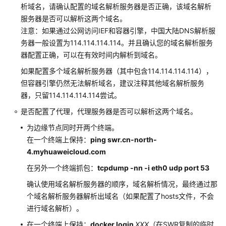
析域名，请确认配置的域名解析服务器是否正确，该域名解析
服
服务器是否可以解析这两个域名。
务
注意：如果通过公网访问IEF和容器引擎，中国大陆DNS解析服
等
级
务器一般设置为114.114.114.114。并且确认您的域名解析服务
协
器配置正确，可以在有效时间内解析到域名。
议
如果配置多个域名解析服务器（其中包含114.114.114.114），
（SLA）
但容器引擎仍然无法解析域名，建议注释其他域名解析服务
器，只留114.114.114.114尝试。
白
皮
是否配置了代理，代理服务器是否可以解析这两个域名。
书
为边缘节点同时开两个终端。
资
在一个终端上保持：
ping swr.cn-north-
源
4.myhuaweicloud.com
支
在另外一个终端抓包：
tcpdump -nn -i eth0 udp port 53
持
确认使用域名解析服务器的顺序，域名解析情况，最终通过那
区
个域名解析服务器解析出域名（如果配置了hosts文件，不会
域
进行域名解析）。
系
在一个终端上保持：
docker login
XXX
（在SWR复制的临时