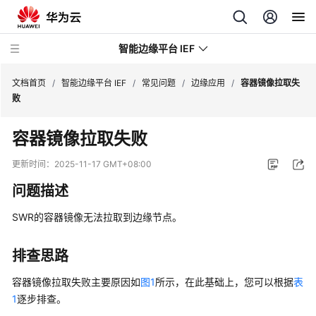
智能边缘平台 IEF
文档首页
/
智能边缘平台 IEF
/
常见问题
/
边缘应用
/
容器镜像拉取失
败
最
容器镜像拉取失败
新
动
更新时间：
2025-11-17 GMT+08:00
态
问题描述
服
SWR的容器镜像无法拉取到边缘节点。
务
公
告
排查思路
容器镜像拉取失败主要原因如
图1
所示，在此基础上，您可以根据
表
产
1
逐步排查。
品