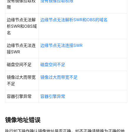
考
没有镜像拉取权
没有镜像拉取权限
限
SDK
边缘节点无法解
边缘节点无法解析SWR和OBS的域名
参
析SWR和OBS域
考
名
Edgectl
边缘节点无法连
边缘节点无法连接SWR
使
接SWR
用
指
磁盘空间不足
磁盘空间不足
南
镜像过大而带宽
镜像过大而带宽不足
合
不足
作
伙
容器引擎异常
容器引擎异常
伴
对
接
指
镜像地址错误
南
执行如下操作确认镜像地址是否正确，如不正确请替换为正确的地