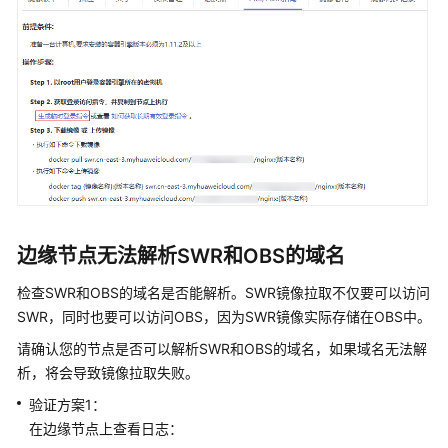
网
络
管
理
基
本
概
念
其
边缘节点无法解析SWR和OBS的域名
他
检查SWR和OBS的域名是否能解析。SWR镜像拉取不仅要可以访问
视
SWR，同时也要可以访问OBS，因为SWR镜像实际存储在OBS中。
频
请确认您的节点是否可以解析SWR和OBS的域名，如果域名无法解
帮
析，将会导致镜像拉取失败。
助
验证方案1：
文
在边缘节点上查看日志：