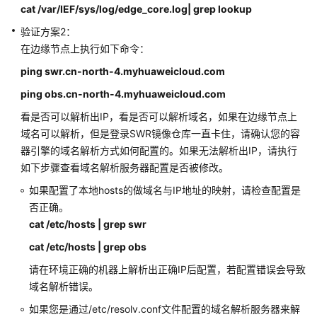
档
cat /var/IEF/sys/log/edge_core.log| grep lookup
下
验证方案2：
载
在边缘节点上执行如下命令：
ping swr.cn-north-4.myhuaweicloud.com
通
用
ping obs.cn-north-4.myhuaweicloud.com
参
看是否可以解析出IP，看是否可以解析域名，如果在边缘节点上
考
域名可以解析，但是登录SWR镜像仓库一直卡住，请确认您的容
器引擎的域名解析方式如何配置的。如果无法解析出IP，请执行
产
如下步骤查看域名解析服务器配置是否被修改。
品
术
如果配置了本地hosts的做域名与IP地址的映射，请检查配置是
语
否正确。
cat /etc/hosts | grep swr
责
cat /etc/hosts | grep obs
任
共
请在环境正确的机器上解析出正确IP后配置，若配置错误会导致
担
域名解析错误。
如果您是通过/etc/resolv.conf文件配置的域名解析服务器来解
云