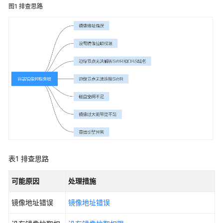
介
图1
排查思路
绍
快
速
入
门
用
户
指
南
最
佳
表1
排查思路
实
践
可能原因
处理措施
API
镜像地址错误
镜像地址错误
参