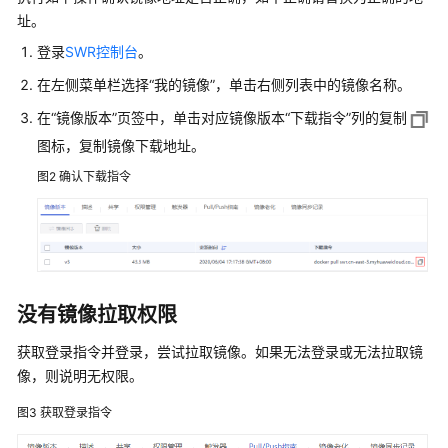
址。
常
见
登录
SWR控制台
。
问
在左侧菜单栏选择“我的镜像”，单击右侧列表中的镜像名称。
题
在
“镜像版本”
页签中，单击对应镜像版本“下载指令”列的复制
边
图标，复制镜像下载地址。
缘
图2
确认下载指令
节
点
边
缘
应
没有镜像拉取权限
用
获取登录指令并登录，尝试拉取镜像。如果无法登录或无法拉取镜
边
像，则说明无权限。
云
消
图3
获取登录指令
息