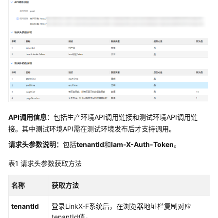
数
据
建
模
引
擎
用
户
指
南
API调用信息
：包括生产环境API调用链接和测试环境API调用链
接。其中测试环境API需在测试环境发布后才支持调用。
数
字
请求头参数说明：
包括
tenantId
和
Iam-X-Auth-Token
。
主
表1
请求头参数获取方法
线
引
名称
获取方法
擎
用
tenantId
登录
LinkX-F
系统后，在浏览器地址栏复制对应
户
tenantId值
。