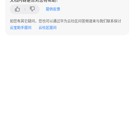
常
提供反馈
见
问
如您有其它疑问，您也可以通过华为云社区问答频道来与我们联系探讨
题
云宝助手提问
云社区提问
一
般
性
相
关
问
题
计
量
计
费
©2026 Huaweicloud.com 版权所有
黔ICP备20004760号-14
苏B2-20130048号
相
A2.B1.B2-20070312
增值电信业务经营许可证：B1.B2-20200593 | 代理域名注册服务机构：新网、西数
关
电子营业执照
贵公网安备 52990002000093号