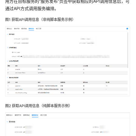
用方在目标服务的
“服务发布”
页签中获取相应的API调用信息后，可
介
通过API方式调用服务编排。
绍
图1
获取API调用信息（
非
纯脚本服务示例）
计
费
说
明
快
速
入
门
控
制
台
图2
获取API调用信息（纯脚本服务示例）
操
作
指
南