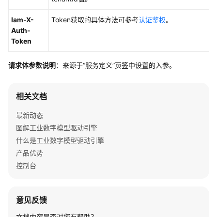
指
南
Iam-X-
Token获取的具体方法可参考
认证鉴权
。
Auth-
最
Token
佳
实
请求体参数说明
：来源于
“服务定义”
页签中设置的入参。
践
开
相关文档
发
指
最新动态
南
图解工业数字模型驱动引擎
什么是工业数字模型驱动引擎
API
产品优势
参
考
控制台
SDK
参
意见反馈
考
文档内容是否对您有帮助？