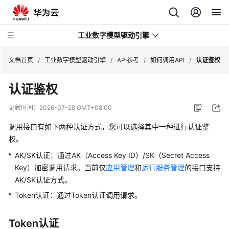
工业数字模型驱动引擎
文档首页
/
工业数字模型驱动引擎
/
API参考
/
如何调用API
/
认证鉴权
认证鉴权
最
新
更新时间：
2026-07-28 GMT+08:00
动
态
调用接口有如下两种认证方式，您可以选择其中一种进行认证鉴
权。
产
AK/SK认证：通过AK（Access Key ID）/SK（Secret Access
品
Key）加密调用请求。当前仅
应用管理
和
运行服务管理
的接口支持
介
AK/SK认证方式。
绍
Token认证：通过Token认证调用请求。
计
费
Token认证