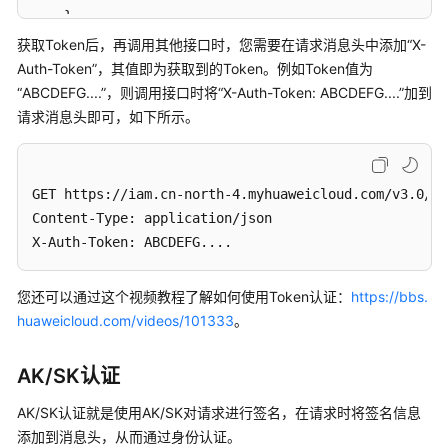
践
}
}
获取Token后，再调用其他接口时，您需要在请求消息头中添加
“X-
开
Auth-Token”
，其值即为
获取到的
Token。例如Token值为
发
“ABCDEFG....”
，则调用接口时将
“X-Auth-Token: ABCDEFG....”
加到
指
请求消息头即可，如下所示。
南
API
GET https://iam.cn-north-4.myhuaweicloud.com/v3.0/OS
参
Content-Type: application/json 

考
X-Auth-Token: ABCDEFG....
使
用
您还可以通过这个视频教程了解如何使用Token认证：
https://bbs.
前
huaweicloud.com/videos/101333
。
必
读
AK/SK认证
API
AK/SK认证就是使用AK/SK对请求进行签名，在请求时将签名信息
概
添加到消息头，从而通过身份认证。
览