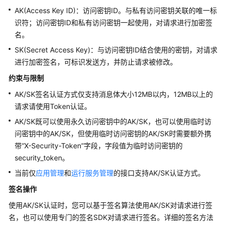
AK(Access Key ID)：访问密钥ID。与私有访问密钥关联的唯一标
如
识符；访问密钥ID和私有访问密钥一起使用，对请求进行加密签
何
名。
调
SK(Secret Access Key)：与访问密钥ID结合使用的密钥，对请求
用
进行加密签名，可标识发送方，并防止请求被修改。
API
约束与限制
构
AK/SK签名认证方式仅支持消息体大小12MB以内，12MB以上的
造
请求请使用Token认证。
请
AK/SK既可以使用永久访问密钥中的AK/SK，也可以使用临时访
求
问密钥中的AK/SK，但使用临时访问密钥的AK/SK时需要额外携
认
带
“X-Security-Token”
字段，字段值为临时访问密钥的
证
security_token。
鉴
当前仅
应用管理
和
运行服务管理
的接口支持AK/SK认证方式。
权
签名操作
返
使用AK/SK认证时，您可以基于签名算法使用AK/SK对请求进行签
回
名，也可以使用专门的签名SDK对请求进行签名。详细的签名方法
结