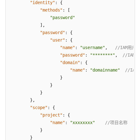
"identity"
:
{
擎
"methods"
:
[
用
"password"
户
]
,
指
"password"
:
{
南
"user"
:
{
"name"
:
"username"
,
//IAM用户
数
字
"password"
:
"********"
,
//IAM
主
"domain"
:
{
线
"name"
:
"domainname"
//IA
引
}
擎
}
用
}
户
}
,
指
"scope"
:
{
南
"project"
:
{
"name"
:
"xxxxxxxx"
//项目名称
最
}
佳
}
实