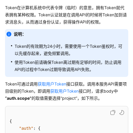
说
明
Token在计算机系统中代表令牌（临时）的意思，拥有Token就代
表拥有某种权限。Token认证就是在调用API的时候将Token加到请
快
求消息头，从而通过身份认证，获得操作API的权限。
速
入
说明：
门
Token的有效期为24小时，需要使用一个Token鉴权时，可
以先缓存起来，避免频繁调用。
控
制
使用Token前请确保Token离过期有足够的时间，防止调用
台
API的过程中Token过期导致调用API失败。
操
作
Token可通过调用
获取用户Token
接口获取。调用本服务API需要项
指
目级别的Token，即调用
获取用户Token
接口时，请求body中
南
“auth.scope”
的取值需要选择
“project”
，如下所示。
数
据
建
{
模
"auth"
:
{
引