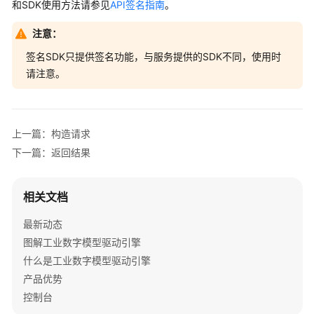
和SDK使用方法请参见
API签名指南
。
果
注意：
API
签名SDK只提供签名功能，与服务提供的SDK不同，使用时
请注意。
应
用
示
例
上一篇：构造请求
下一篇：返回结果
权
限
和
相关文档
授
权
最新动态
项
图解工业数字模型驱动引擎
什么是工业数字模型驱动引擎
附
产品优势
录
控制台
SDK