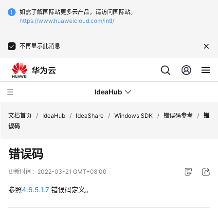
如需了解国际站更多云产品，请访问国际站。
https://www.huaweicloud.com/intl/
不再显示此消息
IdeaHub
文档首页
/
IdeaHub
/
IdeaShare
/
Windows SDK
/
错误码参考
/
错
误码
产
错误码
品
介
更新时间：
2022-03-21 GMT+08:00
绍
参照
4.6.5.1.7
错误码定义。
API
参