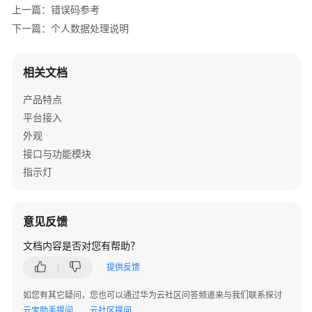
考
上一篇：错误码参考
下一篇：个人数据处理说明
SDK
参
考
相关文档
产品特点
IdeaShare
平台接入
SDK
外观
下
接口与功能模块
载
指示灯
Android
SDK
意见反馈
IOS
文档内容是否对您有帮助？
SDK
提供反馈
MAC
如您有其它疑问，您也可以通过华为云社区问答频道来与我们联系探讨
SDK
云宝助手提问
云社区提问