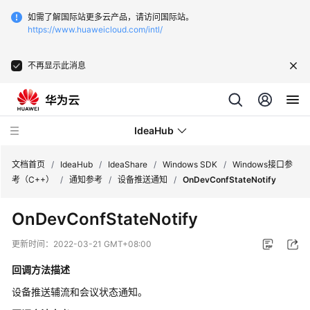
如需了解国际站更多云产品，请访问国际站。
https://www.huaweicloud.com/intl/
不再显示此消息
IdeaHub
文档首页
/
IdeaHub
/
IdeaShare
/
Windows SDK
/
Windows接口参
考（C++）
/
通知参考
/
设备推送通知
/
OnDevConfStateNotify
产
OnDevConfStateNotify
品
介
更新时间：
2022-03-21 GMT+08:00
绍
回调方法描述
API
设备推送辅流和会议状态通知。
参