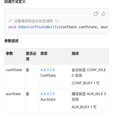
回调方法定义
考
SDK
参
/* 设备辅流和会议状态通知 */
考
void
OnDevConfStateNotify
(ConfSate confState, AuxSta
IdeaShare
参数描述
SDK
参数
是否必
类型
描述
下
须
载
confState
是
4.6.5.1.4
会议状态 CONF_IDLE
Android
ConfSate
0 空闲
SDK
CONF_BUSY 1 忙
IOS
auxState
SDK
是
4.6.5.1.5
辅流状态 AUX_IDLE 0
AuxState
空闲
MAC
AUX_BUSY 1 忙
SDK