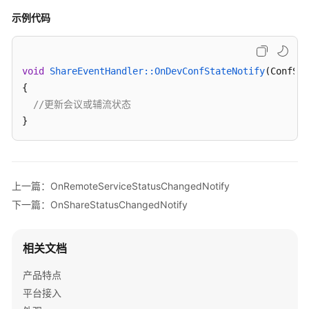
示例代码
Windows
SDK
void
ShareEventHandler::OnDevConfStateNotify
(ConfSat
概
{    

述
//更新会议或辅流状态   
变
}
更
记
录
上一篇：OnRemoteServiceStatusChangedNotify
快
下一篇：OnShareStatusChangedNotify
速
入
门
相关文档
典
产品特点
型
平台接入
场