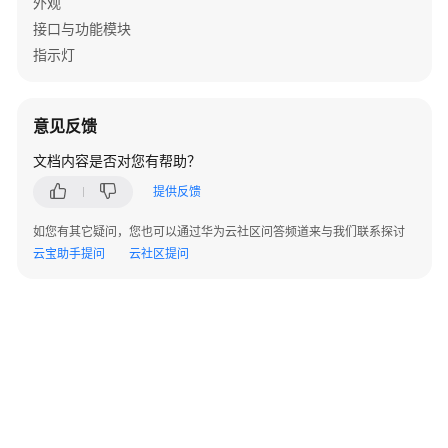
外观
景
接口与功能模块
指示灯
常
见
问
意见反馈
题
文档内容是否对您有帮助？
Windows
提供反馈
接
口
如您有其它疑问，您也可以通过华为云社区问答频道来与我们联系探讨
参
云宝助手提问
云社区提问
考
（C++）
概
述
变
更
记