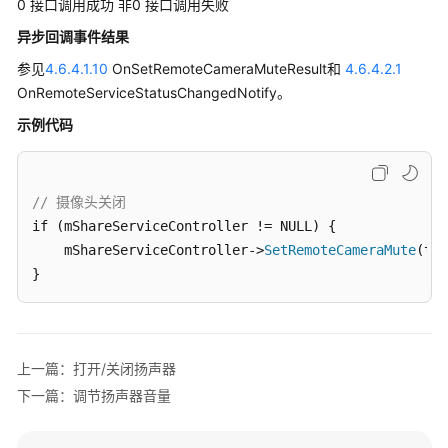
0 接口调用成功 非0 接口调用失败
异步回调事件结果
Windows
SDK
参见
4.6.4.1.10
OnSetRemoteCameraMuteResult和
4.6.4.2.1
OnRemoteServiceStatusChangedNotify。
概
示例代码
述
变
更
// 摄像头关闭   
记
if (mShareServiceController != NULL) {   

录
    mShareServiceController->
SetRemoteCameraMute
(tru
}
快
速
入
门
上一篇：打开/关闭扬声器
下一篇：调节扬声器音量
典
型
场