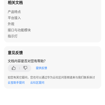
相关文档
景
产品特点
常
平台接入
见
外观
问
接口与功能模块
题
指示灯
Windows
接
口
意见反馈
参
文档内容是否对您有帮助？
考
（C++）
提供反馈
概
如您有其它疑问，您也可以通过华为云社区问答频道来与我们联系探讨
述
云宝助手提问
云社区提问
变
更
记