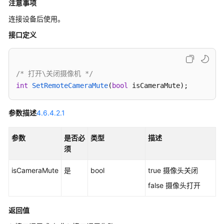
注意事项
考
连接设备后使用。
SDK
接口定义
参
考
IdeaShare
/* 打开\关闭摄像机 */
int
SetRemoteCameraMute
(
bool
 isCameraMute)
;
SDK
下
参数描述
4.6.4.2.1
载
参数
是否必
类型
描述
Android
须
SDK
isCameraMute
是
bool
true 摄像头关闭
IOS
false 摄像头打开
SDK
MAC
返回值
SDK