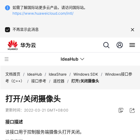
如需了解国际站更多云产品，请访问国际站。
https://www.huaweicloud.com/intl/
不再显示此消息
IdeaHub
文档首页
/
IdeaHub
/
IdeaShare
/
Windows SDK
/
Windows接口参
考（C++）
/
接口参考
/
遥控器
/
打开/关闭摄像头
产
打开/关闭摄像头
品
介
更新时间：
2022-03-21 GMT+08:00
绍
接口描述
API
该接口用于控制服务端摄像头打开关闭。
参