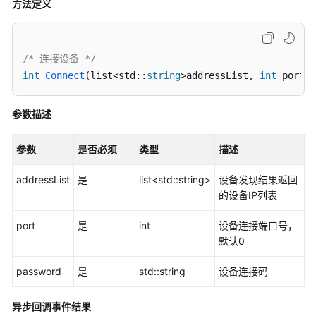
方法定义
考
SDK
参
/* 连接设备 */
考
int
Connect
(
list<std::
string
>addressList, 
int
 port, 
IdeaShare
参数描述
SDK
参数
是否必须
类型
描述
下
载
addressList
是
list<std::string>
设备发现结果返回
的设备IP列表
Android
SDK
port
是
int
设备连接端口号，
默认0
IOS
SDK
password
是
std::string
设备连接码
MAC
异步回调事件结果
SDK