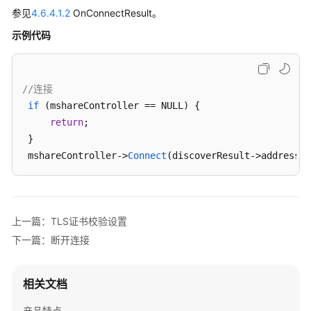
参见
4.6.4.1.2
OnConnectResult。
Windows
示例代码
SDK
概
述
//连接   
if
 (mshareController == NULL) {   

变
return
;   

更
 }   

记
 mshareController
->
Connect
(discoverResult
->
addressLi
录
快
速
上一篇：TLS证书校验设置
入
下一篇：断开连接
门
典
相关文档
型
场
产品特点