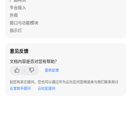
景
平台接入
外观
常
接口与功能模块
见
指示灯
问
题
意见反馈
Windows
接
文档内容是否对您有帮助？
口
参
提供反馈
考
如您有其它疑问，您也可以通过华为云社区问答频道来与我们联系探讨
（C++）
云宝助手提问
云社区提问
概
述
变
更
记