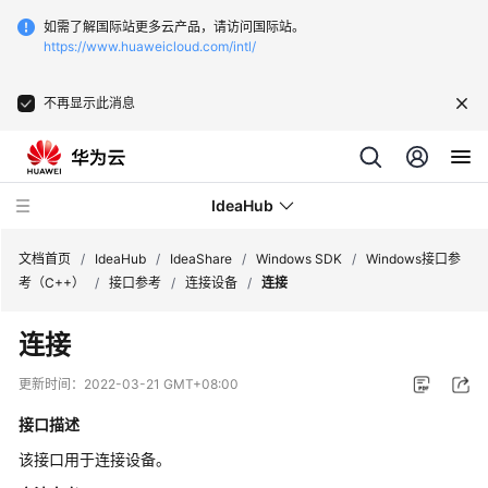
如需了解国际站更多云产品，请访问国际站。
https://www.huaweicloud.com/intl/
不再显示此消息
IdeaHub
文档首页
/
IdeaHub
/
IdeaShare
/
Windows SDK
/
Windows接口参
考（C++）
/
接口参考
/
连接设备
/
连接
产
连接
品
介
更新时间：
2022-03-21 GMT+08:00
绍
接口描述
API
该接口用于连接设备。
参