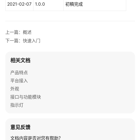
考
2021-02-07
1.0.0
初稿完成
SDK
参
考
上一篇：概述
下一篇：快速入门
IdeaShare
相关文档
SDK
下
产品特点
载
平台接入
Android
外观
SDK
接口与功能模块
指示灯
IOS
SDK
意见反馈
MAC
SDK
文档内容是否对您有帮助？