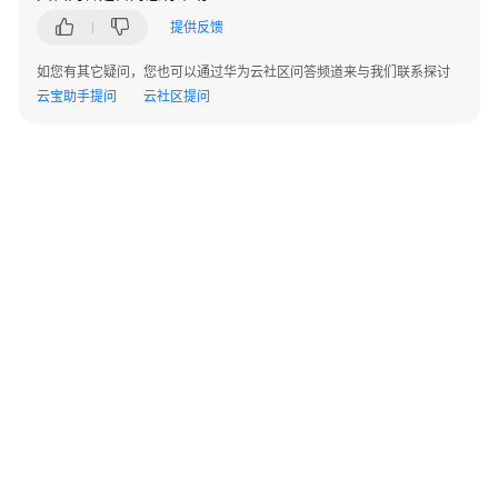
提供反馈
Windows
SDK
如您有其它疑问，您也可以通过华为云社区问答频道来与我们联系探讨
云宝助手提问
云社区提问
概
述
变
更
记
录
快
速
入
门
©2026 Huaweicloud.com 版权所有
黔ICP备20004760号-14
苏B2-20130048号
典
A2.B1.B2-20070312
增值电信业务经营许可证：B1.B2-20200593 | 代理域名注册服务机构：新网、西数
型
电子营业执照
贵公网安备 52990002000093号
场