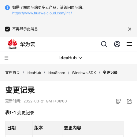
如需了解国际站更多云产品，请访问国际站。
https://www.huaweicloud.com/intl/
不再显示此消息
IdeaHub
文档首页
/
IdeaHub
/
IdeaShare
/
Windows SDK
/
变更记录
变更记录
产
品
更新时间：
2022-03-21 GMT+08:00
介
绍
表1-1
变更记录
API
日期
版本
变更内容
参