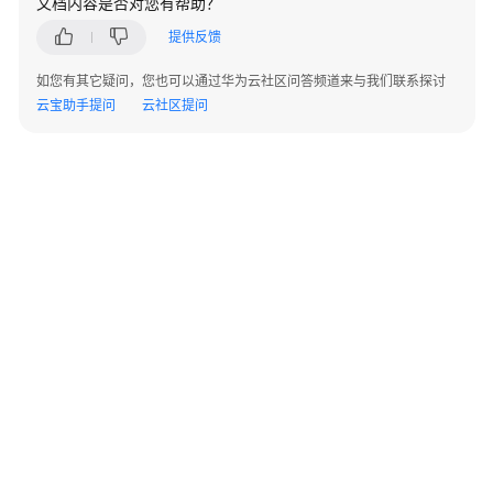
文档内容是否对您有帮助？
提供反馈
变
更
如您有其它疑问，您也可以通过华为云社区问答频道来与我们联系探讨
记
云宝助手提问
云社区提问
录
快
速
入
门
典
型
场
景
常
©2026 Huaweicloud.com 版权所有
黔ICP备20004760号-14
苏B2-20130048号
见
A2.B1.B2-20070312
问
增值电信业务经营许可证：B1.B2-20200593 | 代理域名注册服务机构：新网、西数
题
电子营业执照
贵公网安备 52990002000093号