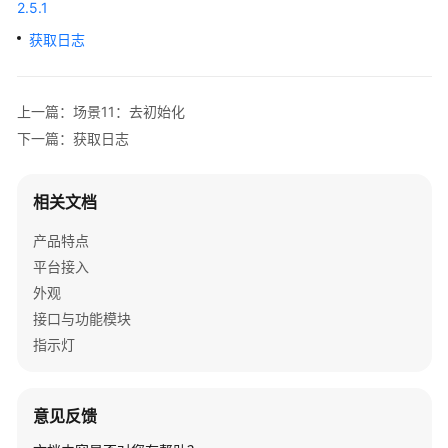
2.5.1
考
获取日志
SDK
参
考
上一篇：场景11：去初始化
下一篇：获取日志
IdeaShare
SDK
相关文档
下
载
产品特点
平台接入
Android
外观
SDK
接口与功能模块
指示灯
IOS
SDK
意见反馈
概
述