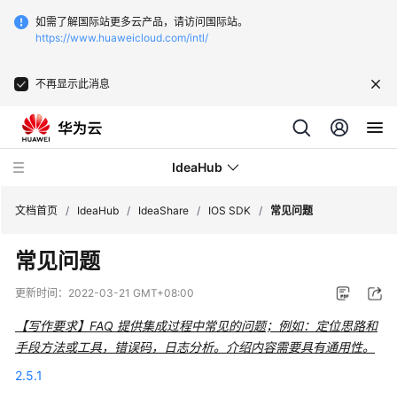
如需了解国际站更多云产品，请访问国际站。
https://www.huaweicloud.com/intl/
不再显示此消息
IdeaHub
文档首页
/
IdeaHub
/
IdeaShare
/
IOS SDK
/
常见问题
常见问题
产
品
更新时间：
2022-03-21 GMT+08:00
介
绍
【写作要求】FAQ 提供集成过程中常见的问题；例如：定位思路和
手段方法或工具，错误码，日志分析。介绍内容需要具有通用性。
API
2.5.1
参