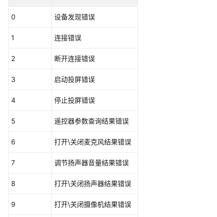
考
0
设备发现错误
SDK
参
1
连接错误
考
2
断开连接错误
IdeaShare
3
启动投屏错误
SDK
4
停止投屏错误
下
载
5
遥控器参数查询结果错误
Android
6
打开\关闭麦克风结果错误
SDK
7
调节扬声器音量结果错误
概
述
8
打开\关闭扬声器结果错误
变
9
打开\关闭摄像机结果错误
更