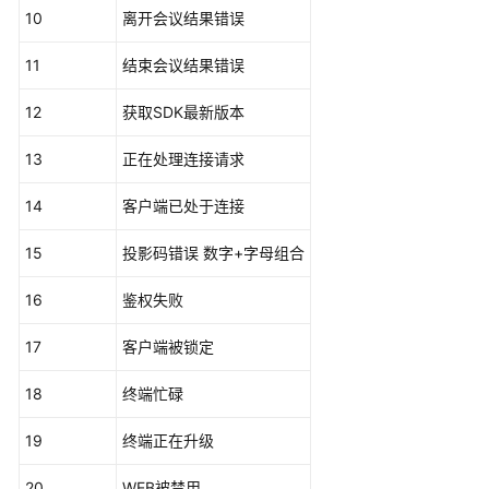
记
10
离开会议结果错误
录
11
结束会议结果错误
快
12
获取SDK最新版本
速
入
13
正在处理连接请求
门
14
客户端已处于连接
典
型
15
投影码错误 数字+字母组合
场
景
16
鉴权失败
常
17
客户端被锁定
见
问
18
终端忙碌
题
19
终端正在升级
Android
接
20
WEB被禁用