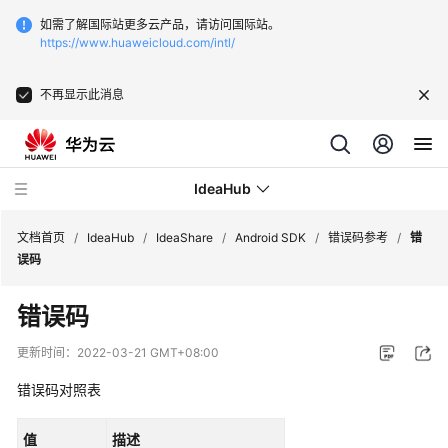
如需了解国际站更多云产品，请访问国际站。
https://www.huaweicloud.com/intl/
不再显示此消息
IdeaHub
文档首页
/
IdeaHub
/
IdeaShare
/
Android SDK
/
错误码参考
/
错
误码
产
错误码
品
介
更新时间：
2022-03-21 GMT+08:00
绍
错误码对照表
API
参
值
描述