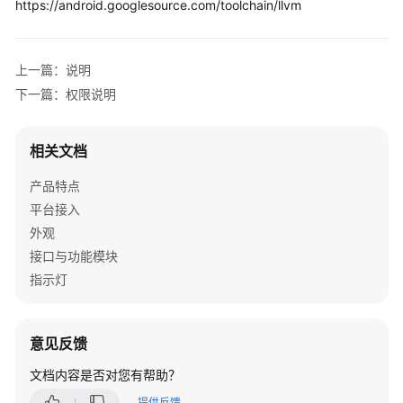
https://android.googlesource.com/toolchain/llvm
考
SDK
参
上一篇：说明
考
下一篇：权限说明
IdeaShare
相关文档
SDK
产品特点
下
平台接入
载
外观
Android
接口与功能模块
SDK
指示灯
概
述
意见反馈
文档内容是否对您有帮助？
变
更
提供反馈