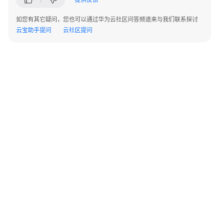
记
录
如您有其它疑问，您也可以通过华为云社区问答频道来与我们联系探讨
云宝助手提问
云社区提问
快
速
入
门
典
型
场
景
常
见
问
©2026 Huaweicloud.com 版权所有
黔ICP备20004760号-14
苏B2-20130048号
题
A2.B1.B2-20070312
增值电信业务经营许可证：B1.B2-20200593 | 代理域名注册服务机构：新网、西数
电子营业执照
贵公网安备 52990002000093号
Android
接