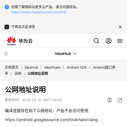
如需了解国际站更多云产品，请访问国际站。
https://www.huaweicloud.com/intl/
不再显示此消息
IdeaHub
文档首页
/
IdeaHub
/
IdeaShare
/
Android SDK
/
Android接口参
考
/
说明
/
公网地址说明
产
公网地址说明
品
介
更新时间：
2022-03-21 GMT+08:00
绍
编译连接存在如下公网地址，产品不会访问使用：
API
https://android.googlesource.com/toolchain/clang
参