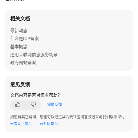
介
绍
相关文档
快
最新动态
速
入
什么是ICP备案
门
基本概念
通用互联网信息服务场景
备
政府网站备案
案
前
准
意见反馈
备
文档内容是否对您有帮助？
备
提供反馈
案
操
如您有其它疑问，您也可以通过华为云社区问答频道来与我们联系探讨
作
云宝助手提问
云社区提问
指
引