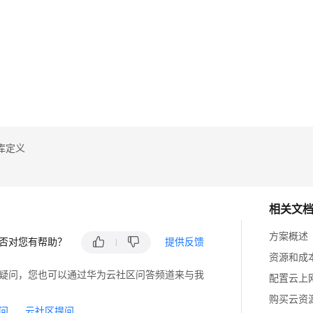
心
位
息
案
理
库定义
相关文
方案概述
否对您有帮助？
提供反馈
资源和成
疑问，您也可以通过华为云社区问答频道来与我
配置云上
购买云资
问
云社区提问