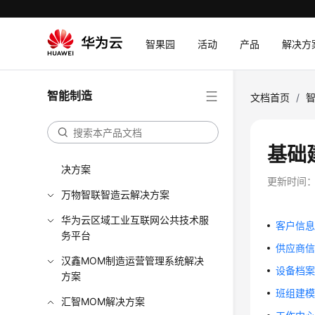
依柯力新能源汽车MOM解决方案
智果园
活动
产品
解决方
赛瀚德工业云生产协同解决方案
中国汽研凯瑞机器人数字孪生解决
方案
智能制造
文档首页
/
华磊迅拓MOMpro企业智造运营管
理解决方案
基础
链宇技术制造业数字化订单管理解
决方案
更新时间
万物智联智造云解决方案
华为云区域工业互联网公共技术服
客户信
务平台
供应商
汉鑫MOM制造运营管理系统解决
设备档
方案
班组建
汇智MOM解决方案