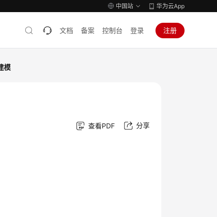
中国站
华为云App
文档
备案
控制台
登录
注册
建模
分享
查看PDF