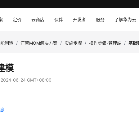
案
定价
云商店
伙伴
开发者
服务
了解华为云
智能制造
/
汇智MOM解决方案
/
实施步骤
/
操作步骤-管理端
/
基础
建模
：
2024-06-24 GMT+08:00
息
信息
案
模