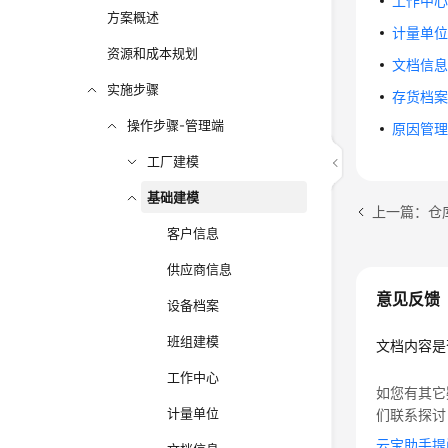
工作中
方案概述
计量单
资源和成本规划
文档信
实施步骤
存货档
操作步骤-管理端
原因管
工厂建模
基础建模
上一篇：仓
客户信息
供应商信息
意见反馈
设备档案
班组建模
文档内容是
工作中心
如您有其它
计量单位
们联系探讨
云宝助手提