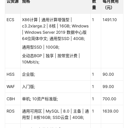
云资源
规格
数
每月费用
服
量
（元）
务
解
ECS
X86计算 | 通用计算增强型 |
1
1491.10
决
c3.2xlarge.2 | 8核 | 16GB; Windows
方
| Windows Server 2019 数据中心版
案
64位简体中文; 通用型SSD | 40GB;
映
通用型SSD | 100GB;
云
全动态BGP | 独享 | 按带宽计费 |
科
10Mbit/s;
技
车
HSS
企业版;
1
90.00
联
网
WAF
入门版;
1
99.00
数
据
CBH
单机; 10资产标准版;
1
700.00
基
础
RDS
通用可用区 | MySQL | 8.0 | 主备 | 通
1
1639.00
设
用型 | 8核16GB; SSD云盘 | 40GB;
施