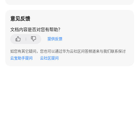
天
心
意见反馈
天
思
文档内容是否对您有帮助？
数
提供反馈
字
化
如您有其它疑问，您也可以通过华为云社区问答频道来与我们联系探讨
工
云宝助手提问
云社区提问
厂
解
决
方
案
数
码
大
方
CAXA
研