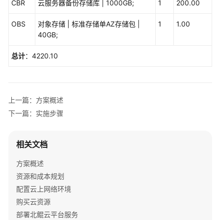
解
CBR
云服务器备份存储库 | 1000GB;
1
200.00
决
方
OBS
对象存储 | 标准存储单AZ存储包 |
1
1.00
案
40GB;
美
总计
：4220.10
云
智
数
产
上一篇：方案概述
品
下一篇：实施步骤
企
划
数
相关文档
字
方案概述
化
解
资源和成本规划
决
配置云上网络环境
方
购买云资源
案
部署北鲲云平台服务