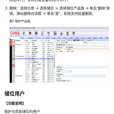
能
制
删除：选择仓库 -> 选择储位 -> 选择储位产品族 -> 单击“删除”按
造
钮，弹出删除对话框 -> 单击“是”；系统支持批量删除；
解
图7
维护产品族
决
方
案
实
践
金
蝶
云
星
空
机
械
储位用户
装
【功能说明】
备
数
维护仓库各储位的用户