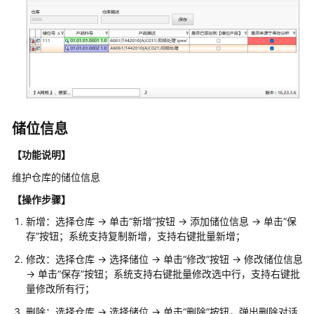
云
智
数
产
品
企
划
数
储位信息
字
化
【功能说明】
解
维护仓库的储位信息
决
方
【操作步骤】
案
新增：选择仓库 -> 单击“新增”按钮 -> 添加储位信息 -> 单击“保
存”按钮；系统支持复制新增，支持右键批量新增；
天
心
修改：选择仓库 -> 选择储位 -> 单击“修改”按钮 -> 修改储位信息
-> 单击“保存”按钮；系统支持右键批量修改选中行，支持右键批
天
量修改所有行；
思
数
删除：选择仓库 -> 选择储位 -> 单击“删除”按钮，弹出删除对话