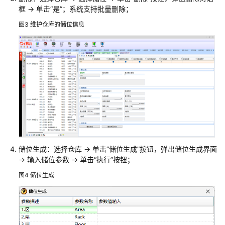
字
框 -> 单击“是”；系统支持批量删除；
化
图3
维护仓库的储位信息
工
厂
解
决
方
案
数
码
大
方
储位生成：选择仓库 -> 单击“储位生成”按钮，弹出储位生成界面
CAXA
-> 输入储位参数 -> 单击“执行”按钮；
研
发
图4
储位生成
制
造
一
体