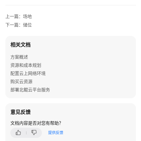
解
决
上一篇：场地
方
下一篇：储位
案
依
相关文档
柯
力
方案概述
新
资源和成本规划
能
配置云上网络环境
源
购买云资源
汽
部署北鲲云平台服务
车
MOM
解
决
意见反馈
方
文档内容是否对您有帮助？
案
提供反馈
赛