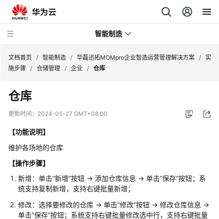
智能制造
文档首页
/
智能制造
/
华磊迅拓MOMpro企业智造运营管理解决方案
/
实
施步骤
/
仓储管理
/
企业
/
仓库
华
仓库
为
云
更新时间：
2024-05-27 GMT+08:00
芯
片
【功能说明】
EDA
维护各场地的仓库
云
【操作步骤】
服
务
新增：单击“新增”按钮 -> 添加仓库信息 -> 单击“保存”按钮；系
解
统支持复制新增，支持右键批量新增；
决
修改：选择要修改的仓库 -> 单击“修改”按钮 -> 修改仓库信息 ->
方
单击“保存”按钮；系统支持右键批量修改选中行，支持右键批量
案