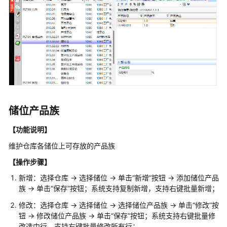
制
造
运
营
管
理
MOM
解
决
方
储位产品族
案
【功能说明】
实
践
维护仓库各储位上可存放的产品族
【操作步骤】
华
天
新增：选择仓库 -> 选择储位 -> 单击“新增”按钮 -> 添加储位产品
软
族 -> 单击“保存”按钮；系统支持复制新增，支持右键批量新增；
件
修改：选择仓库 -> 选择储位 -> 选择储位产品族 -> 单击“修改”按
3D+IM
钮 -> 修改储位产品族 -> 单击“保存”按钮；系统支持右键批量修
智
改选中行，支持右键批量修改所有行；