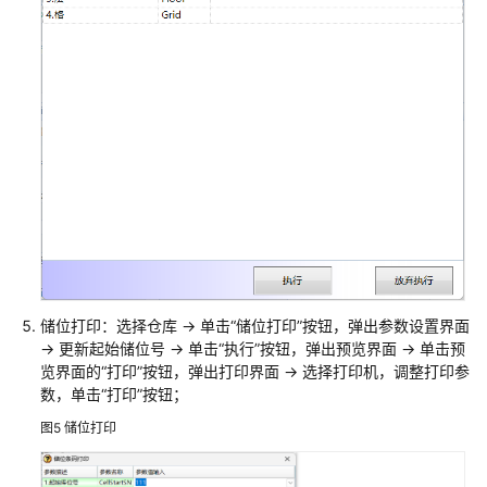
化
解
决
方
案
用
友
装
备
制
造
企
业
储位打印：选择仓库 -> 单击“储位打印”按钮，弹出参数设置界面
数
-> 更新起始储位号 -> 单击“执行”按钮，弹出预览界面 -> 单击预
字
览界面的“打印”按钮，弹出打印界面 -> 选择打印机，调整打印参
化
数，单击“打印”按钮；
解
图5
储位打印
决
方
案