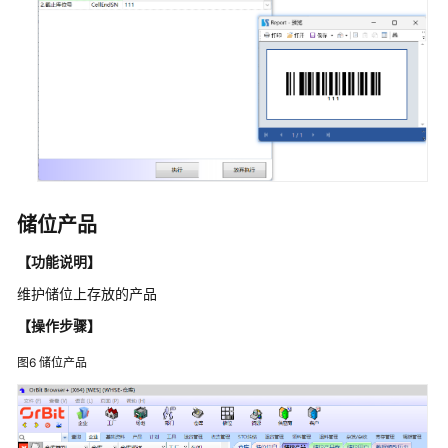
亿
信
华
辰
数
据
中
台
解
储位产品
决
【功能说明】
方
案
维护储位上存放的产品
实
【操作步骤】
践
图6
储位产品
万
腾
科
技