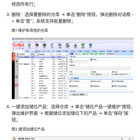
修改所有行；
映
删除：选择要删除的仓库 -> 单击“删除”按钮，弹出删除对话框 -
云
> 单击“是”；系统支持批量删除；
科
图1
维护各场地的仓库
技
车
联
网
数
据
基
础
设
施
解
一键添加储位产品：选择仓库 -> 单击“储位产品一键维护”按钮，
决
弹出维护界面 -> 根据储位添加储位下的产品 -> 单击“保存”按
方
钮；
案
图2
键添加储位产品
美