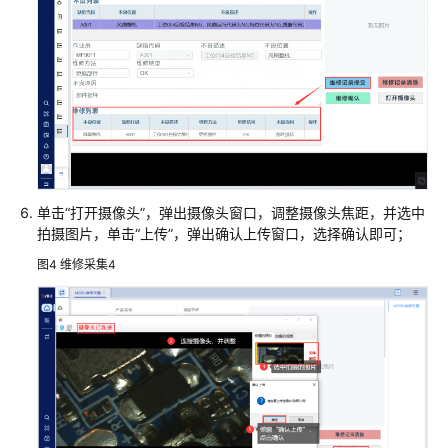
天
心
天
思
数
字
化
工
厂
单击“打开摄像头”，弹出摄像头窗口，调整摄像头焦距，并选中
解
拍摄图片，单击“上传”，弹出确认上传窗口，选择确认即可；
决
方
图4
维修采集4
案
数
码
大
方
CAXA
研