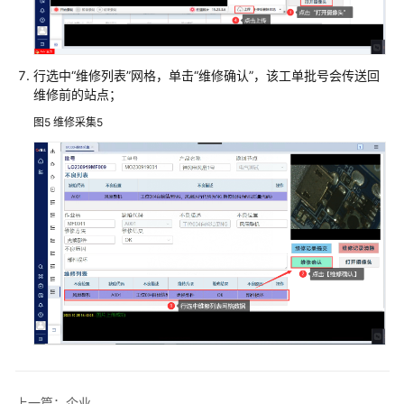
发
制
造
一
行选中“维修列表”网格，单击“维修确认”，该工单批号会传送回
体
维修前的站点；
化
图5
维修采集5
解
决
方
案
用
友
装
备
制
造
企
业
数
上一篇：企业