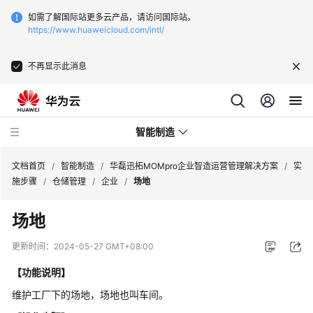
如需了解国际站更多云产品，请访问国际站。
https://www.huaweicloud.com/intl/
不再显示此消息
智能制造
文档首页
/
智能制造
/
华磊迅拓MOMpro企业智造运营管理解决方案
/
实
施步骤
/
仓储管理
/
企业
/
场地
华
场地
为
云
更新时间：
2024-05-27 GMT+08:00
芯
片
【功能说明】
EDA
维护工厂下的场地，场地也叫车间。
云