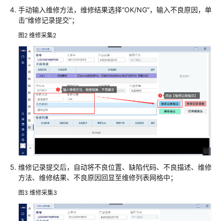
解
手动输入维修方法，维修结果选择“OK/NG”，输入不良原因，单
决
击“维修记录提交”；
方
案
图2
维修采集2
美
云
智
数
产
品
企
划
数
字
化
维修记录提交后，自动将不良位置、缺陷代码、不良描述、维修
解
方法、维修结果、不良原因回显至维修列表网格中；
决
图3
维修采集3
方
案