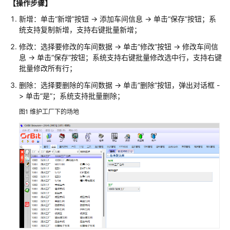
【操作步骤】
服
务
新增：单击“新增”按钮 -> 添加车间信息 -> 单击“保存”按钮；系
解
统支持复制新增，支持右键批量新增；
决
修改：选择要修改的车间数据 -> 单击“修改”按钮 -> 修改车间信
方
息 -> 单击“保存”按钮；系统支持右键批量修改选中行，支持右键
案
批量修改所有行；
映
删除：选择要删除的车间数据 -> 单击“删除”按钮，弹出对话框 -
云
> 单击“是”；系统支持批量删除；
科
图1
维护工厂下的场地
技
车
联
网
数
据
基
础
设
施