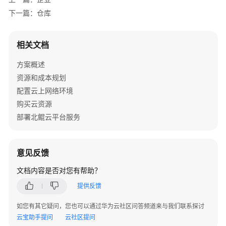
字
下一篇：仓库
化
解
决
相关文档
方
案
方案概述
资源和成本规划
亿
配置云上网络环境
信
购买云资源
华
辰
部署北鲲云平台服务
数
据
中
意见反馈
台
文档内容是否对您有帮助？
解
决
提供反馈
方
案
如您有其它疑问，您也可以通过华为云社区问答频道来与我们联系探讨
实
云宝助手提问
云社区提问