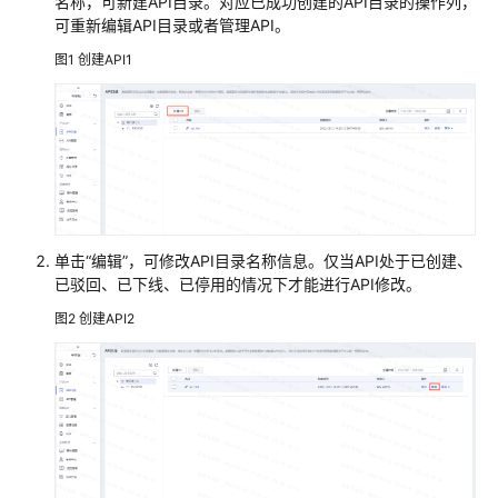
名称，可新建API目录。对应已成功创建的API目录的操作列，
管
可重新编辑API目录或者管理API。
解
决
图1
创建API1
方
案
数
字
政
通
城
单击“编辑”，可修改API目录名称信息。仅当API处于已创建、
市
已驳回、已下线、已停用的情况下才能进行API修改。
运
图2
创建API2
行
管
理
服
务
平
台