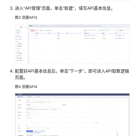
解
决
进入“API管理”页面，单击“新建”，填写API基本信息。
方
图3
创建API3
案
华
为
云
政
务
大
配置好API基本信息后，单击“下一步”，即可进入API取数逻辑
数
页面。
据
图4
创建API4
解
决
方
案
方
案
概