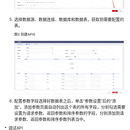
述
资
选择数据源、数据连接、数据库和数据表，获取到需要配置的
表。
源
和
图5
创建API5
成
本
规
划
数
据
工
程
实
配置参数字段选择好数据表之后，单击“参数设置”后的“添
施
加”，添加参数页面自动列出这个表的所有字段，分别勾选需要
流
设置为请求参数、返回参数和排序参数的字段，分别添加到请
程
求参数、返回参数和排序参数列表当中。
调试API
实