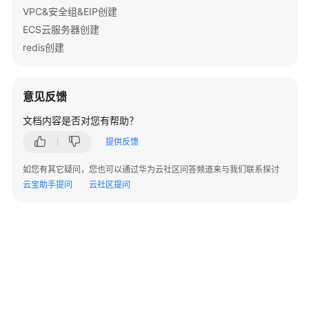
配
VPC&安全组&EIP创建
配
ECS云服务器创建
额
redis创建
新
建
意见反馈
审
核
文档内容是否对您有帮助？
人
提供反馈
开
如您有其它疑问，您也可以通过华为云社区问答频道来与我们联系探讨
发
云宝助手提问
云社区提问
API
调
用
API
修
订