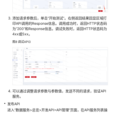
集
成
添加请求参数后，单击“开始测试”。右侧返回结果回显区域打
规
印API调用的Response信息。调用成功时，返回HTTP状态码
范
为“200”和Response信息。调试失败时，返回HTTP状态码为
设
4xx或5xx。
计
图8
调试API3
数
据
开
发
数
据
质
可以通过调整请求参数与参数值，发送不同的请求，验证API
量
服务。
发布API
数
进入“数据服务>总览>开发API>API管理”页面，在API服务列表操
据