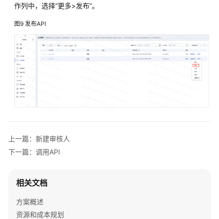
作列中，选择“更多>发布”。
资
产
图9
发布API
数
据
服
务
创
建
专
享
上一篇：新建审核人
版
集
下一篇：调用API
群
相关文档
设
置
方案概述
API
资源和成本规划
分