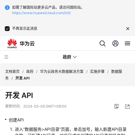
如需了解国际站更多云产品，请访问国际站。
https://www.huaweicloud.com/intl/
不再显示此消息
政府
文档首页
/
政府
/
华为云政务大数据解决方案
/
实施步骤
/
数据服
务
/
开发 API
新
开发 API
点
软
更新时间：
2024-05-06 GMT+08:00
件
一
创建API
网
进入“数据服务>API目录”页面，单击加号，输入新建API目录
统