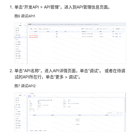
施
单击“开发API > API管理”，进入到API管理信息页面。
步
图6
调试API1
骤
组
建
专
班
数
单击“API名称”，进入API详情页面，单击“调试”。 或者在待调
据
试的API所在行，单击“更多 > 调试”。
架
构
图7
调试API2
规
划
设
计
数
据