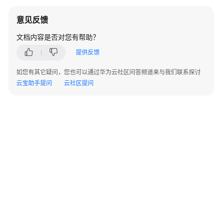
施
意见反馈
步
骤
文档内容是否对您有帮助？
提供反馈
组
建
如您有其它疑问，您也可以通过华为云社区问答频道来与我们联系探讨
专
云宝助手提问
云社区提问
班
数
据
架
构
规
划
设
计
数
据