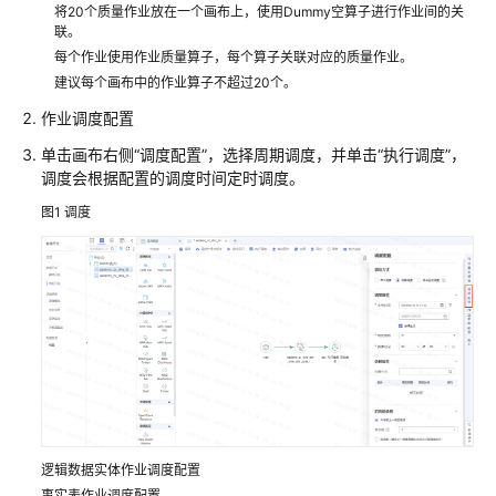
解
将20个质量作业放在一个画布上，使用Dummy空算子进行作业间的关
决
联。
方
每个作业使用作业质量算子，每个算子关联对应的质量作业。
案
建议每个画布中的作业算子不超过20个。
作业调度配置
华
为
单击画布右侧“调度配置”，选择周期调度，并单击“执行调度”，
云
调度会根据配置的调度时间定时调度。
政
图1
调度
务
大
数
据
解
决
方
案
方
案
逻辑数据实体作业调度配置
概
事实表作业调度配置