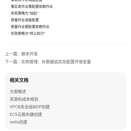
述
事实表作业需配置依赖作业
失败策略为“挂起”
资
质量作业调度配置
源
质量作业需配置依赖作业
和
失败策略为“终止执行”
成
本
规
上一篇：脚本开发
划
下一篇：实例管理、补数据监控及配置环境变量
数
据
相关文档
工
程
方案概述
实
资源和成本规划
施
VPC&安全组&EIP创建
流
ECS云服务器创建
程
redis创建
实