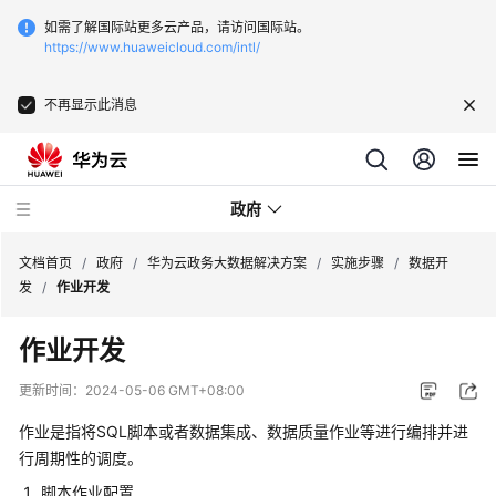
如需了解国际站更多云产品，请访问国际站。
https://www.huaweicloud.com/intl/
不再显示此消息
政府
文档首页
/
政府
/
华为云政务大数据解决方案
/
实施步骤
/
数据开
发
/
作业开发
新
作业开发
点
软
更新时间：
2024-05-06 GMT+08:00
件
一
作业是指将SQL脚本或者数据集成、数据质量作业等进行编排并进
网
行周期性的调度。
统
脚本作业配置