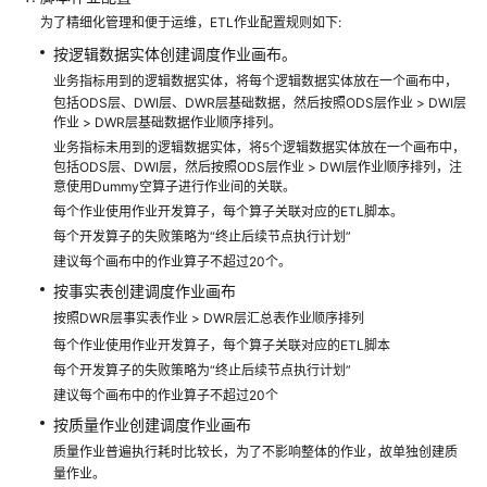
管
为了精细化管理和便于运维，ETL作业配置规则如下:
解
按逻辑数据实体创建调度作业画布。
决
方
业务指标用到的逻辑数据实体，将每个逻辑数据实体放在一个画布中，
案
包括ODS层、DWI层、DWR层基础数据，然后按照ODS层作业 > DWI层
作业 > DWR层基础数据作业顺序排列。
业务指标未用到的逻辑数据实体，将5个逻辑数据实体放在一个画布中，
数
包括ODS层、DWI层，然后按照ODS层作业 > DWI层作业顺序排列，注
字
意使用Dummy空算子进行作业间的关联。
政
每个作业使用作业开发算子，每个算子关联对应的ETL脚本。
通
每个开发算子的失败策略为“终止后续节点执行计划”
城
建议每个画布中的作业算子不超过20个。
市
按事实表创建调度作业画布
运
按照DWR层事实表作业 > DWR层汇总表作业顺序排列
行
管
每个作业使用作业开发算子，每个算子关联对应的ETL脚本
理
每个开发算子的失败策略为“终止后续节点执行计划”
服
建议每个画布中的作业算子不超过20个
务
按质量作业创建调度作业画布
平
质量作业普遍执行耗时比较长，为了不影响整体的作业，故单独创建质
台
量作业。