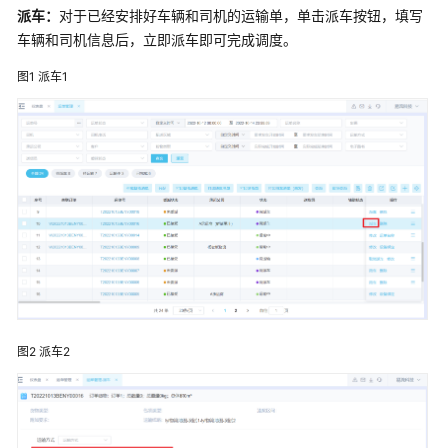
派车：
对于已经安排好车辆和司机的运输单，单击派车按钮，填写
思
车辆和司机信息后，立即派车即可完成调度。
达
跨
图1
派车1
境
供
应
链
解
决
方
案
G7
易
流
图2
派车2
运
输
管
理
系