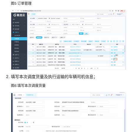
分、
图5
订单管理
多
式
联
运
分
单
（委
派）
配
填写本次调度货量及执行运输的车辆司机信息；
载
图6
填写本次调度货量
调
度
转
运