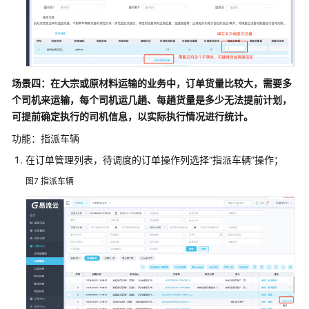
运
输
过
程
执
场景四：在大宗或原材料运输的业务中，订单货量比较大，需要多
行
个司机来运输，每个司机运几趟、每趟货量是多少无法提前计划，
监
控
可提前确定执行的司机信息，以实际执行情况进行统计。
功能：指派车辆
消
在订单管理列表，待调度的订单操作列选择“指派车辆”操作；
息
提
图7
指派车辆
醒
签
收
评
价