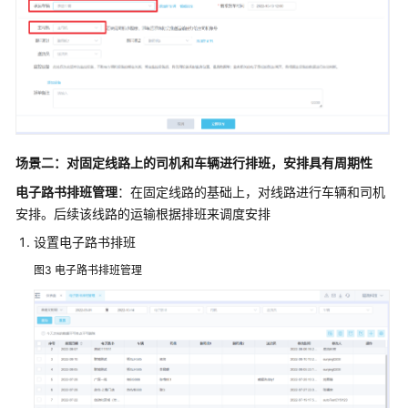
统
解
决
方
案
方
案
场景二：对固定线路上的司机和车辆进行排班，安排具有周期性
概
电子路书排班管理
：在固定线路的基础上，对线路进行车辆和司机
述
安排。后续该线路的运输根据排班来调度安排
资
设置电子路书排班
源
图3
电子路书排班管理
与
成
本
规
划
实