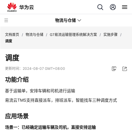
物流与仓储
文档首页
/
物流与仓储
/
G7易流运输管理系统解决方案
/
实施步骤
/
调度
高
调度
达
综
更新时间：
2024-08-07 GMT+08:00
合
功能介绍
供
应
基于运输单，安排车辆和司机进行运输
链
管
易流云TMS支持直接派车，排班派车，智能找车三种调度方式
理
平
应用场景
台
场景一：已经确定运输车辆及司机，直接安排运输
敏