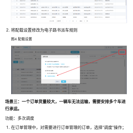
施
步
骤
将配载设置修改为电子路书派车规则
订
运
图4
配载设置
单
接
入
订
单
拆
分
合
场景三：一个订单货量较大，一辆车无法运输，需要安排多个车进
并
行承运。
分
功能：多次调度
段
在订单管理中，对需要进行订单管理的订单，选择“调度”操作；
拆