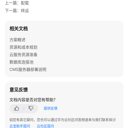
上一篇：配载
下一篇：转运
通
用
参
相关文档
考
方案概述
资源和成本规划
产
品
云服务资源准备
术
数据库连接池
语
CMS服务器部署说明
责
任
意见反馈
共
担
文档内容是否对您有帮助？
提供反馈
云
服
如您有其它疑问，您也可以通过华为云社区问答频道来与我们联系探讨
务
云宝助手提问
云社区提问