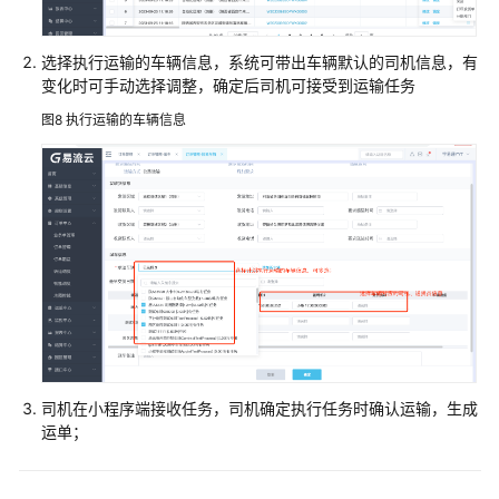
回
单
选择执行运输的车辆信息，系统可带出车辆默认的司机信息，有
变化时可手动选择调整，确定后司机可接受到运输任务
结
算
图8
执行运输的车辆信息
用
户
体
系
修
订
记
录
司机在小程序端接收任务，司机确定执行任务时确认运输，生成
文
运单；
档
下
载