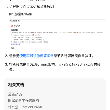
介
请根据页面提示信息诊断原因。
绍
图1
查看执行结果
计
费
说
明
快
速
请参见
使用容器镜像部署函数
章节进行容器镜像自验证。
入
门
排查镜像是否为x86 linux架构，目前仅支持x86 linux架构镜
像。
用
户
相关文档
指
南
最新动态
图解函数工作流服务
最
佳
什么是FunctionGraph