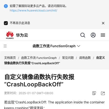
如需了解国际站更多云产品，请访问国际站。
https://www.huaweicloud.com/intl/
不再显示此消息
函数工作流 FunctionGraph
文档首页
/
函数工作流 FunctionGraph
/
常见问题
/
调用函数
/
自定义
镜像函数执行失败报“CrashLoopBackOff”
最
自定义镜像函数执行失败报
新
“CrashLoopBackOff”
动
态
更新时间：
2025-01-07 GMT+08:00
产
若出现“CrashLoopBackOff: The application inside the container
品
keeps crashing”错误字段：