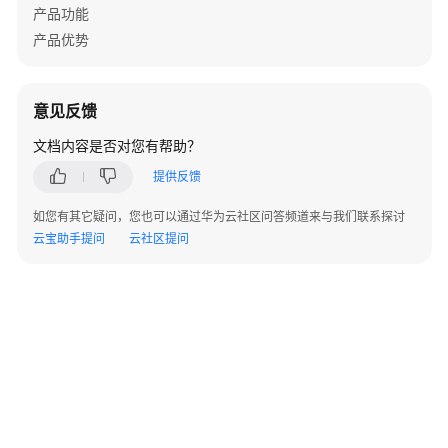
实
产品功能
践
产品优势
开
发
意见反馈
指
南
文档内容是否对您有帮助？
提供反馈
API
参
如您有其它疑问，您也可以通过华为云社区问答频道来与我们联系探讨
考
云宝助手提问
云社区提问
SDK
参
考
场
景
代
码