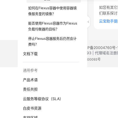
如您有其它
如何在Flexus容器中使用容器镜
们联系探讨
像服务里的镜像？
云宝助手提
能否使用Flexus容器作为Flexus
负载均衡器的目标？
停止Flexus容器服务后仍然会计
费吗？
©2026 Huaweicloud.com 版权所有
黔ICP备20004760号-
增值电信业务经营许可证：B1.B2-20200593 | 代理域名
文档下载
电子营业执照
贵公网安备 52990002000093号
通用参考
产品术语
责任共担
云服务等级协议（SLA）
白皮书资源
支持区域