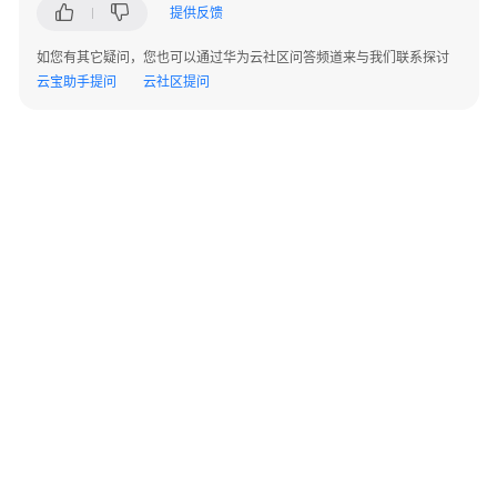
高
提供反馈
清
云
如您有其它疑问，您也可以通过华为云社区问答频道来与我们联系探讨
工
云宝助手提问
云社区提问
作
站
解
决
方
案
泛
微
e-
cology
协
同
©2026 Huaweicloud.com 版权所有
黔ICP备20004760号-14
苏B2-20130048号
办
A2.B1.B2-20070312
公
增值电信业务经营许可证：B1.B2-20200593 | 代理域名注册服务机构：新网、西数
解
电子营业执照
贵公网安备 52990002000093号
决