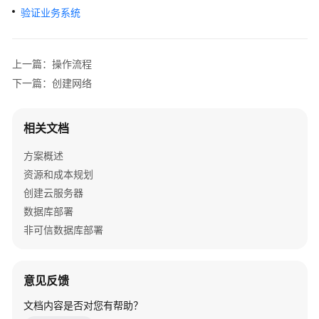
理
验证业务系统
解
决
方
上一篇：操作流程
案
下一篇：创建网络
蓝
凌
相关文档
协
同
方案概述
办
资源和成本规划
公
创建云服务器
解
决
数据库部署
方
非可信数据库部署
案
赞
意见反馈
奇
文档内容是否对您有帮助？
超