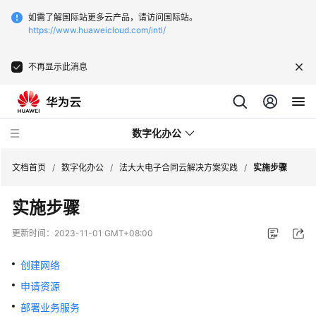
如需了解国际站更多云产品，请访问国际站。
https://www.huaweicloud.com/intl/
不再显示此消息
数字化办公
文档首页
/
数字化办公
/
法大大电子合同云解决方案实践
/
实施步骤
实施步骤
致
远
更新时间：
2023-11-01 GMT+08:00
互
联
创建网络
协
申请资源
同
管
部署业务服务