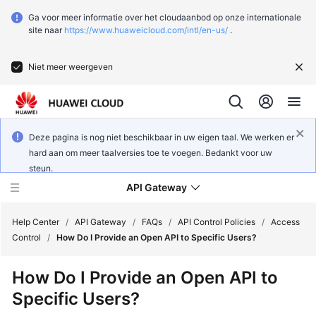
Ga voor meer informatie over het cloudaanbod op onze internationale
site naar
https://www.huaweicloud.com/intl/en-us/
.
Niet meer weergeven
Deze pagina is nog niet beschikbaar in uw eigen taal. We werken er
hard aan om meer taalversies toe te voegen. Bedankt voor uw
steun.
API Gateway
Help Center
/
API Gateway
/
FAQs
/
API Control Policies
/
Access
Control
/
How Do I Provide an Open API to Specific Users?
What's
How Do I Provide an Open API to
New
Specific Users?
Product