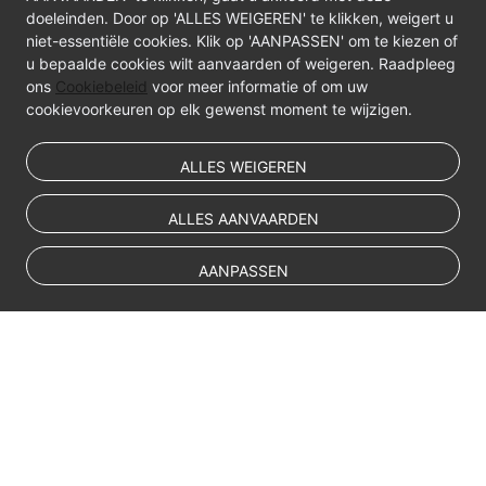
doeleinden. Door op 'ALLES WEIGEREN' te klikken, weigert u
Best
niet-essentiële cookies. Klik op 'AANPASSEN' om te kiezen of
Practices
u bepaalde cookies wilt aanvaarden of weigeren. Raadpleeg
ons
Cookiebeleid
voor meer informatie of om uw
FAQs
cookievoorkeuren op elk gewenst moment te wijzigen.
Videos
ALLES WEIGEREN
ALLES AANVAARDEN
AANPASSEN
© Sparkoo Technologies Ireland Co. Limited 2026
Company Name: Sparkoo Technologies Ireland Co. Limited, a private