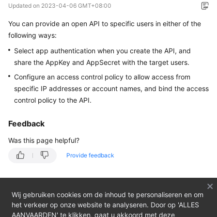
Updated on
2023-04-06 GMT+08:00
Bulletin
You can provide an open API to specific users in either of the
Service
following ways:
Overview
Select app authentication when you create the API, and
share the AppKey and AppSecret with the target users.
Getting
Started
Configure an access control policy to allow access from
specific IP addresses or account names, and bind the access
User
control policy to the API.
Guide
Feedback
Developer
Was this page helpful?
Guide
Provide feedback
API
Reference
Wij gebruiken cookies om de inhoud te personaliseren en om
SDK
het verkeer op onze website te analyseren. Door op 'ALLES
Reference
AANVAARDEN' te klikken, gaat u akkoord met deze